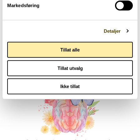
Markedsføring
Aktuelt
Detaljer
Parkinson Unity Walk 2026
02.07.2026
Tillat alle
Tillat utvalg
Ikke tillat