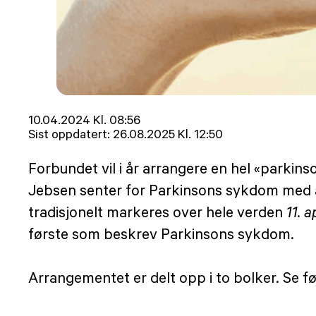
Lagt
10.04.2024 Kl. 08:56
ut
Sist oppdatert:
26.08.2025 Kl. 12:50
på
Forbundet vil i år arrangere en hel «parkins
Jebsen senter for Parkinsons sykdom med å 
tradisjonelt markeres over hele verden
11. a
første som beskrev Parkinsons sykdom.
Arrangementet er delt opp i to bolker. Se fø