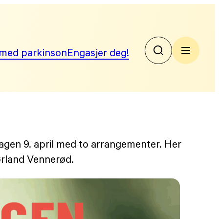
med parkinson
Engasjer deg!
No
Par
gen 9. april med to arrangementer. Her
ørland Vennerød.