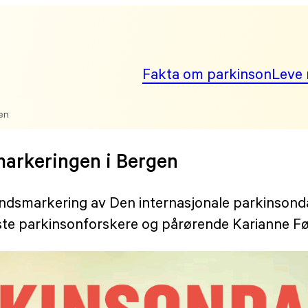
Fakta om parkinson
Leve 
en
markeringen i Bergen
dsmarkering av Den internasjonale parkinsonda
ste parkinsonforskere og pårørende Karianne F