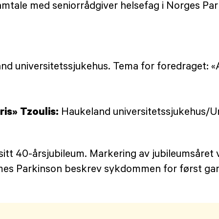
mtale med seniorrådgiver helsefag i Norges Par
and universitetssjukehus. Tema for foredraget:
is» Tzoulis:
Haukeland universitetssjukehus/Uni
t 40-årsjubileum. Markering av jubileumsåret vi
James Parkinson beskrev sykdommen for først gan