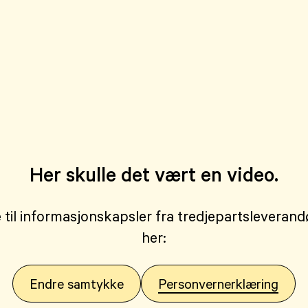
Her skulle det vært en video.
 til informasjonskapsler fra tredjepartsleveran
her:
Endre samtykke
Personvernerklæring