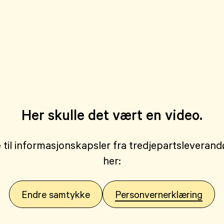
Her skulle det vært en video.
 til informasjonskapsler fra tredjepartsleveran
her:
Endre samtykke
Personvernerklæring