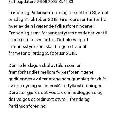
ut
Sist oppdatert:
26.08.2025 Kl. 12:33
på
Trøndelag Parkinsonforening ble stiftet i Stjørdal
onsdag 31. oktober 2018. Fire representanter fra
hver av de nåværende fylkesforeningene i
Trøndelag samt forbundsstyrets nestleder var til
stede i stiftelsesmøtet. Det ble valgt et
interimsstyre som skal fungere fram til
årsmøtene lørdag 2. februar 2018.
Denne lørdagen skal avtalen som er
framforhandlet mellom fylkesforeningene
godkjennes av årsmøtene som grunnlag for drift
av den nye og sammenslåtte fylkesforeningen.
Deretter gjøres det vedtak om nedleggelse og
det velges et ordinært styre i Trøndelag
Parkinsonforening.