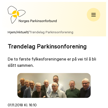
Hopp
til
innhold
Norges
Parkinsonforbund
Hjem
/
Aktuelt
/
Trøndelag Parkinsonforening
Trøndelag Parkinsonforening
De to første fylkesforeningene er på vei til å bli
slått sammen.
Lagt
01.11.2018 Kl. 16:10