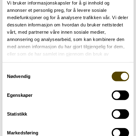
Vi bruker informasjonskapsler for å gi innhold og
annonser et personlig preg, for å levere sosiale
mediefunksjoner og for å analysere trafikken vår. Vi deler
Parkinson Unity Walk 2026
dessuten informasjon om hvordan du bruker nettstedet
02.07.2026
vårt, med partnerne våre innen sosiale medier,
annonsering og analysearbeid, som kan kombinere den
med annen informasjon du har gjort tilgjengelig for dem,
eller som de har samlet inn gjennom din bruk av
tjenestene deres.
Samtykkevalg
Nødvendig
Egenskaper
Statistikk
Markedsføring