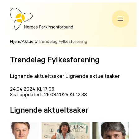
Hopp
til
innhold
Norges
Parkinsonforbund
Hjem
/
Aktuelt
/
Trøndelag Fylkesforening
Trøndelag Fylkesforening
Lignende aktueltsaker Lignende aktueltsaker
Lagt
24.04.2024 Kl. 17:06
ut
Sist oppdatert:
26.08.2025 Kl. 12:33
på
Lignende aktueltsaker