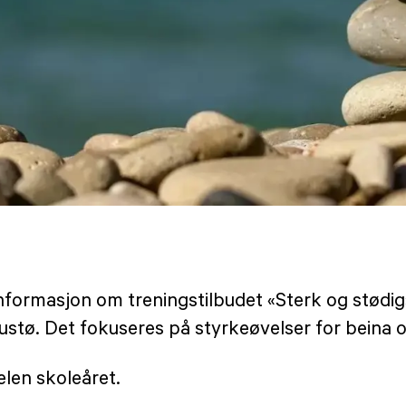
rmasjon om treningstilbudet «Sterk og stødig» s
t ustø. Det fokuseres på styrkeøvelser for beina 
elen skoleåret.