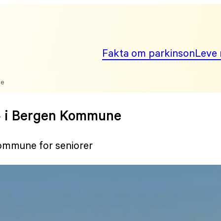
Fakta om parkinson
Leve 
ne
g» i Bergen Kommune
Kommune for seniorer