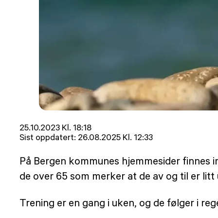
Lagt
25.10.2023 Kl. 18:18
ut
Sist oppdatert:
26.08.2025 Kl. 12:33
på
På Bergen kommunes hjemmesider finnes info
de over 65 som merker at de av og til er lit
Trening er en gang i uken, og de følger i reg