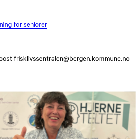
ing for seniorer
 e-post frisklivssentralen@bergen.kommune.no