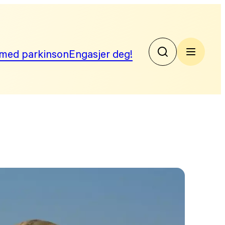
med parkinson
Engasjer deg!
No
Par