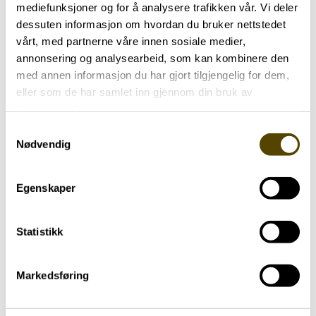
mediefunksjoner og for å analysere trafikken vår. Vi deler
dessuten informasjon om hvordan du bruker nettstedet
vårt, med partnerne våre innen sosiale medier,
annonsering og analysearbeid, som kan kombinere den
Aktuelt
med annen informasjon du har gjort tilgjengelig for dem,
eller som de har samlet inn gjennom din bruk av
tjenestene deres.
Arendalsuka 2026
Samtykkevalg
03.07.2026
Nødvendig
Egenskaper
Statistikk
Aktuelt
Markedsføring
Parkinson Unity Walk 2026