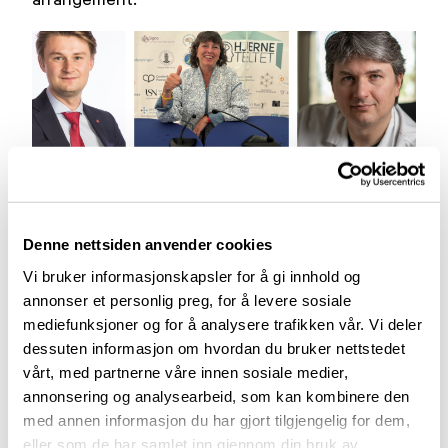
Denne nettsiden anvender cookies
Vi bruker informasjonskapsler for å gi innhold og
Aktuelt
annonser et personlig preg, for å levere sosiale
mediefunksjoner og for å analysere trafikken vår. Vi deler
Arendalsuka 2026
dessuten informasjon om hvordan du bruker nettstedet
vårt, med partnerne våre innen sosiale medier,
03.07.2026
annonsering og analysearbeid, som kan kombinere den
med annen informasjon du har gjort tilgjengelig for dem,
eller som de har samlet inn gjennom din bruk av