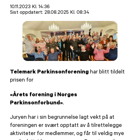
Lagt
10.11.2023 Kl. 14:36
ut
Sist oppdatert:
28.08.2025 Kl. 08:34
på
Telemark Parkinsonforening
har blitt tildelt
prisen for
«Årets forening i Norges
Parkinsonforbund»
.
Juryen har i sin begrunnelse lagt vekt på at
foreningen er svært opptatt av å tilrettelegge
aktiviteter for medlemmer, og får til veldig mye