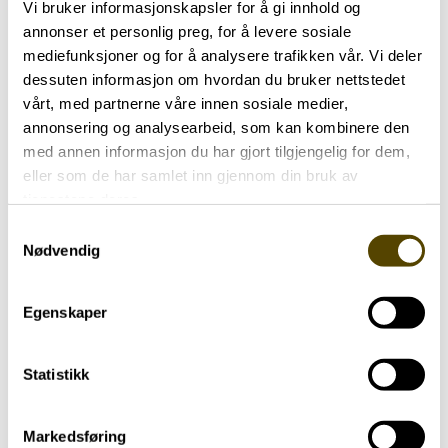
Vi bruker informasjonskapsler for å gi innhold og
annonser et personlig preg, for å levere sosiale
mediefunksjoner og for å analysere trafikken vår. Vi deler
dessuten informasjon om hvordan du bruker nettstedet
vårt, med partnerne våre innen sosiale medier,
annonsering og analysearbeid, som kan kombinere den
med annen informasjon du har gjort tilgjengelig for dem,
eller som de har samlet inn gjennom din bruk av
Aktuelt
tjenestene deres.
Samtykkevalg
Nødvendig
Arendalsuka 2026
03.07.2026
Egenskaper
Statistikk
Markedsføring
Aktuelt