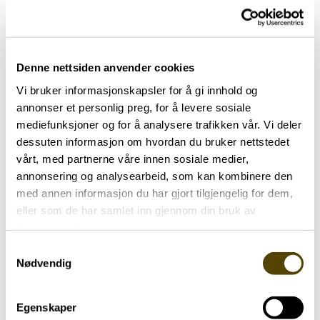
Dersom du ønsker informasjon om studien, kan
du ta kontakt med Solveig Dalbro på
soejac@ous-hf.no
Denne nettsiden anvender cookies
Vi bruker informasjonskapsler for å gi innhold og
Lignende aktueltsaker
annonser et personlig preg, for å levere sosiale
mediefunksjoner og for å analysere trafikken vår. Vi deler
dessuten informasjon om hvordan du bruker nettstedet
vårt, med partnerne våre innen sosiale medier,
annonsering og analysearbeid, som kan kombinere den
med annen informasjon du har gjort tilgjengelig for dem,
eller som de har samlet inn gjennom din bruk av
tjenestene deres.
Samtykkevalg
Nødvendig
Aktuelt
Egenskaper