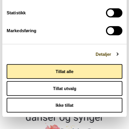
Arendalsuka 2026
Statistikk
03.07.2026
Markedsføring
Detaljer
Aktuelt
Tillat alle
Parkinson Unity Walk 2026
Tillat utvalg
02.07.2026
Ikke tillat