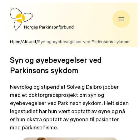
Hopp
til
innhold
Norges
Parkinsonforbund
Hjem
/
Aktuelt
/
Syn og øyebevegelser ved Parkinsons sykdom
Syn og øyebevegelser ved
Parkinsons sykdom
Nevrolog og stipendiat Solveig Dalbro jobber
med et doktorgradsprosjekt om syn og
øyebevegelser ved Parkinson sykdom. Helt siden
legestudiet har hun vært opptatt av øyne og nå
er hun ekstra opptatt av øynene til pasienter
med parkinsonisme.