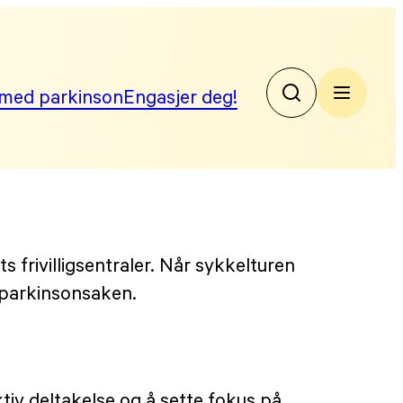
med parkinson
Engasjer deg!
No
Par
s frivilligsentraler. Når sykkelturen
 parkinsonsaken.
tiv deltakelse og å sette fokus på