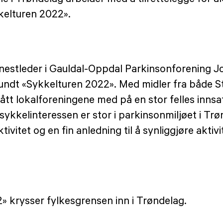
elturen 2022».
nestleder i Gauldal-Oppdal Parkinsonforening J
ndt «Sykkelturen 2022». Med midler fra både St
tt lokalforeningene med på en stor felles inns
kkelinteressen er stor i parkinsonmiljøet i Trø
ivitet og en fin anledning til å synliggjøre aktivi
2» krysser fylkesgrensen inn i Trøndelag.