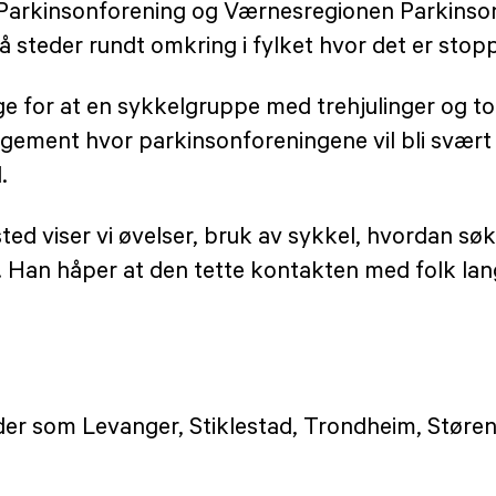
 Parkinsonforening og Værnesregionen Parkinson
 steder rundt omkring i fylket hvor det er stop
ge for at en sykkelgruppe med trehjulinger og toh
angement hvor parkinsonforeningene vil bli svær
.
ted viser vi øvelser, bruk av sykkel, hvordan søk
an håper at den tette kontakten med folk langs s
der som Levanger, Stiklestad, Trondheim, Støre