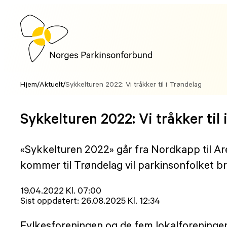
Hopp
til
innhold
Hjem
/
Aktuelt
/
Sykkelturen 2022: Vi tråkker til i Trøndelag
Sykkelturen 2022: Vi tråkker til 
«Sykkelturen 2022» går fra Nordkapp til Arend
kommer til Trøndelag vil parkinsonfolket b
Lagt
19.04.2022 Kl. 07:00
ut
Sist oppdatert:
26.08.2025 Kl. 12:34
på
Fylkesforeningen og de fem lokalforeningene