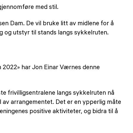
 gjennomføre med stil.
en Dam. De vil bruke litt av midlene for å
ng og utstyr til stands langs sykkelruten.
en 2022» har Jon Einar Værnes denne
e frivilligsentralene langs sykkelruten nå
el av arrangementet. Det er en ypperlig måte
ngenes positive aktiviteter, og bidra til å