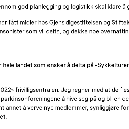
jennom god planlegging og logistikk skal klare å
 fått midler hos Gjensidigestiftelsen og Stiftels
rkinsonister som vil delta, og dekke noe overnatti
 hele landet som ønsker å delta på «Sykkeltur
2» frivilligsentralen. Jeg regner med at de flest
le parkinsonforeningene å hive seg på og bli en d
 annet å verve nye medlemmer, synliggjøre foreni
et.