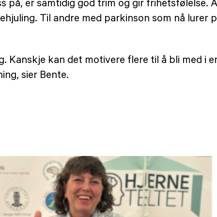
på, er samtidig god trim og gir frihetsfølelse. Al
 trehjuling. Til andre med parkinson som nå lure
g. Kanskje kan det motivere flere til å bli med 
ing, sier Bente.