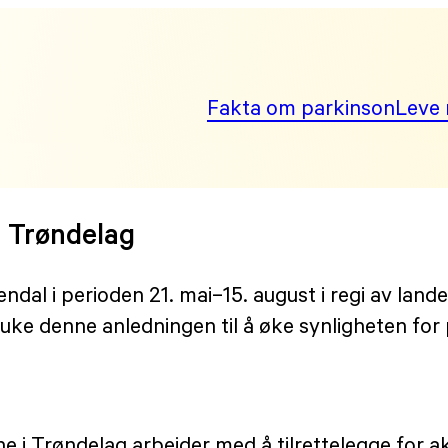
Fakta om parkinson
Leve 
i Trøndelag
al i perioden 21. mai–15. august i regi av landet
ruke denne anledningen til å øke synligheten for
 i Trøndelag arbeider med å tilrettelegge for ak