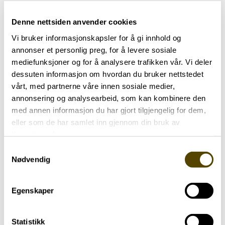
Det tilbys digitale treninger på Zwift hver dag
gjennom hele året, og de fleste av treningene er
Denne nettsiden anvender cookies
på tidspunkt som passer for ulike tidssoner slik at
Vi bruker informasjonskapsler for å gi innhold og
det så å si er tidsuavhengig å delta på trening.
annonser et personlig preg, for å levere sosiale
mediefunksjoner og for å analysere trafikken vår. Vi deler
Treningsfellesskapet til ZWAP har stor
dessuten informasjon om hvordan du bruker nettstedet
betydning for mange, og alle som sykler har et
vårt, med partnerne våre innen sosiale medier,
felles mål, å holde Parkinson på avstand.
annonsering og analysearbeid, som kan kombinere den
med annen informasjon du har gjort tilgjengelig for dem,
eller som de har samlet inn gjennom din bruk av
tjenestene deres.
Samtykkevalg
Nødvendig
Nye prosjekter
Egenskaper
Sykkelklubben ZWAP er til for personer i alle
Statistikk