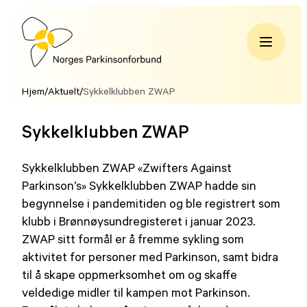
Hopp
til
innhold
Norges
Parkinsonforbund
Hjem
/
Aktuelt
/
Sykkelklubben ZWAP
Sykkelklubben ZWAP
Sykkelklubben ZWAP «Zwifters Against
Parkinson’s» Sykkelklubben ZWAP hadde sin
begynnelse i pandemitiden og ble registrert som
klubb i Brønnøysundregisteret i januar 2023.
ZWAP sitt formål er å fremme sykling som
aktivitet for personer med Parkinson, samt bidra
til å skape oppmerksomhet om og skaffe
veldedige midler til kampen mot Parkinson.