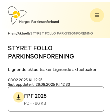
Hopp
til
innhold
Norges
Parkinsonforbund
Hjem
/
Aktuelt
/
STYRET FOLLO PARKINSONFORENING
STYRET FOLLO
PARKINSONFORENING
Lignende aktueltsaker Lignende aktueltsaker
Lagt
08.02.2025 Kl. 12:25
ut
Sist oppdatert:
26.08.2025 Kl. 12:33
på
FPF 2025
PDF · 96 KB