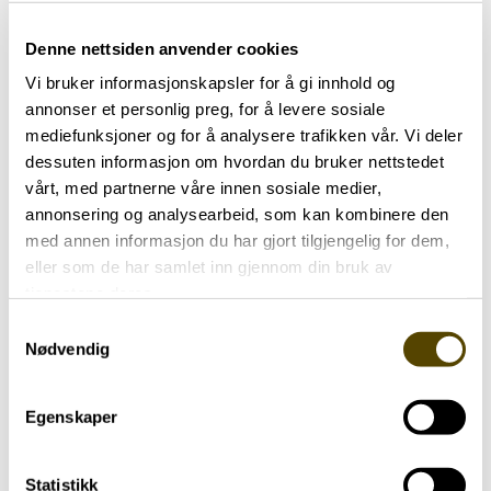
Denne nettsiden anvender cookies
Vi bruker informasjonskapsler for å gi innhold og
annonser et personlig preg, for å levere sosiale
mediefunksjoner og for å analysere trafikken vår. Vi deler
Aktuelt
dessuten informasjon om hvordan du bruker nettstedet
vårt, med partnerne våre innen sosiale medier,
Parkinson Unity Walk 2026
annonsering og analysearbeid, som kan kombinere den
med annen informasjon du har gjort tilgjengelig for dem,
02.07.2026
eller som de har samlet inn gjennom din bruk av
tjenestene deres.
Samtykkevalg
Nødvendig
Egenskaper
Statistikk