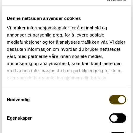
fire regionale helseforetakene (RHF). Det vil
trolig være RHF som skal koordinere en eventuell
nasjonal utvidelse av ParkinsonNet i Norge fra
Denne nettsiden anvender cookies
2020. Det er derfor viktig at de er med på å
Vi bruker informasjonskapsler for å gi innhold og
vurdere erfaringene vi har gjort så langt og
annonser et personlig preg, for å levere sosiale
hjelpe prosjektet med å definere hva som må til
mediefunksjoner og for å analysere trafikken vår. Vi deler
for å få et norsk ParkinsonNet på plass.
dessuten informasjon om hvordan du bruker nettstedet
Innspillene fra RHF vil også være viktige i
vårt, med partnerne våre innen sosiale medier,
anbefalingene som skal gå til Helse- og
annonsering og analysearbeid, som kan kombinere den
med annen informasjon du har gjort tilgjengelig for dem,
omsorgsdepartementet om hvor vidt
eller som de har samlet inn gjennom din bruk av
ParkinsonNet skal implementeres nasjonalt.
tjenestene deres.
STØ KURS
Samtykkevalg
Nødvendig
Utprøving av en nederlandsk modell i norske
forhold er som å seile i ukjente farvann. Likevel
holder prosjektet stø kurs. Norges
Egenskaper
Parkinsonforbund er sentrale i seilasen og hjelper
oss med å holde fokus på det som er viktig.