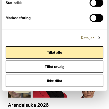
Statistikk
Personer med parkinson skal få bedre tjenester.
Lignende aktueltsaker
Markedsføring
Detaljer
Tillat alle
Tillat utvalg
Ikke tillat
Aktuelt
Arendalsuka 2026