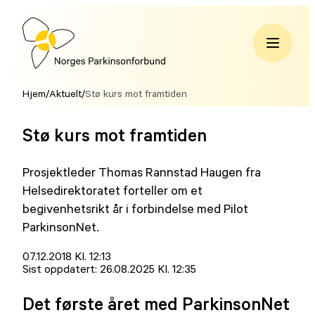
Hopp
til
innhold
Norges
Parkinsonforbund
Hjem
/
Aktuelt
/
Stø kurs mot framtiden
Stø kurs mot framtiden
Prosjektleder Thomas Rannstad Haugen fra
Helsedirektoratet forteller om et
begivenhetsrikt år i forbindelse med Pilot
ParkinsonNet.
Lagt
07.12.2018 Kl. 12:13
ut
Sist oppdatert:
26.08.2025 Kl. 12:35
på
Det første året med ParkinsonNet