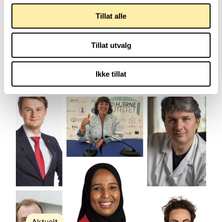
Ragnhild Støkket, helsefaglig rådgiver
Tillat alle
Norges Parkinsonforbund
Tillat utvalg
Reisekort
Lignende aktueltsaker
Ikke tillat
Aktuelt