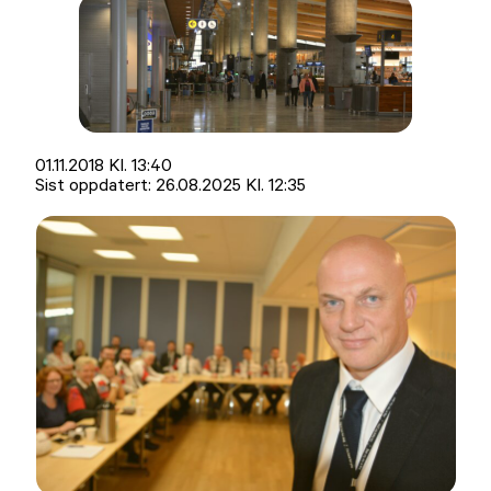
Lagt
01.11.2018 Kl. 13:40
ut
Sist oppdatert:
26.08.2025 Kl. 12:35
på