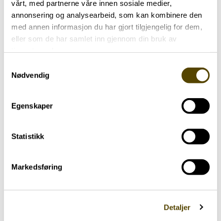
vårt, med partnerne våre innen sosiale medier,
forbindelse med sikkerhetsrutiner. Deltakerne på
annonsering og analysearbeid, som kan kombinere den
kurset uttrykte stor takknemlighet for
med annen informasjon du har gjort tilgjengelig for dem,
kunnskapen de fikk.
eller som de har samlet inn gjennom din bruk av
tjenestene deres.
Det kan være vanskelig å forklare om
Samtykkevalg
sykdommen og utfordringsbildet til ukjente
Nødvendig
mennesker når misforståelser og situasjoner
oppstår.
Last ned
vårt reisekort som kan være
Egenskaper
nyttig å benytte blant annet på offentlige steder.
Statistikk
Markedsføring
Detaljer