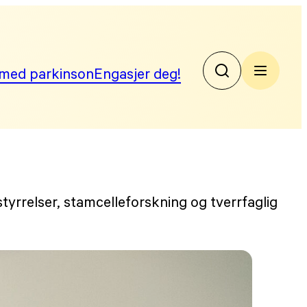
med parkinson
Engasjer deg!
No
Par
yrrelser, stamcelleforskning og tverrfaglig