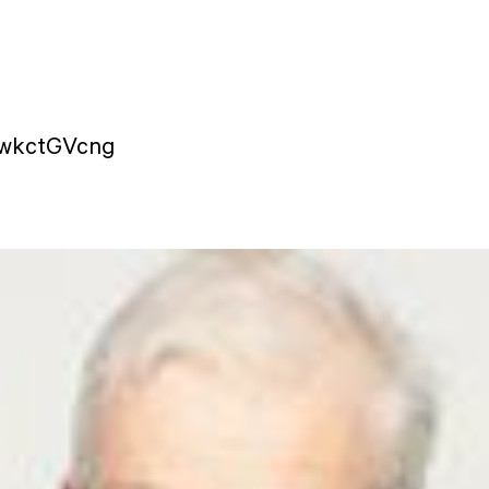
ywkctGVcng