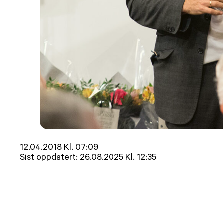
Lagt
12.04.2018 Kl. 07:09
ut
Sist oppdatert:
26.08.2025 Kl. 12:35
på