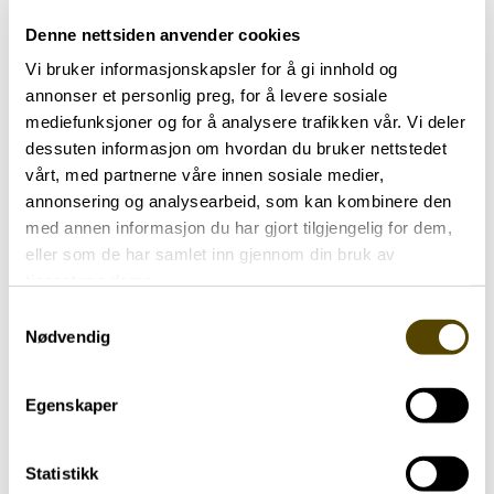
Lagt
06.04.2026 Kl. 19:04
ut
Sist oppdatert:
06.04.2026 Kl. 20:05
Denne nettsiden anvender cookies
på
Vi bruker informasjonskapsler for å gi innhold og
annonser et personlig preg, for å levere sosiale
mediefunksjoner og for å analysere trafikken vår. Vi deler
dessuten informasjon om hvordan du bruker nettstedet
vårt, med partnerne våre innen sosiale medier,
annonsering og analysearbeid, som kan kombinere den
med annen informasjon du har gjort tilgjengelig for dem,
eller som de har samlet inn gjennom din bruk av
tjenestene deres.
Samtykkevalg
Aktuelt
Nødvendig
Arendalsuka 2026
Egenskaper
03.07.2026
Statistikk