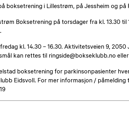
på boksetrening i Lillestrøm, på Jessheim og på Rå
llestrøm Boksetrening på torsdager fra kl. 13.30 t
.
fredag kl. 14.30 – 16.30. Aktivitetsveien 9, 2050
smål kan rettes til ringside@bokseklubb.no ell
elstad boksetrening for parkinsonpasienter hver
klubb Eidsvoll. For mer informasjon / påmelding
19