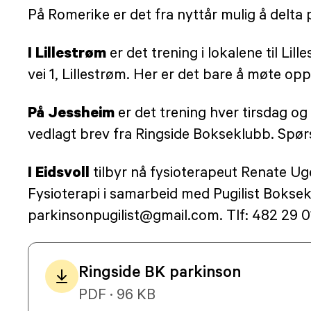
På Romerike er det fra nyttår mulig å delta 
I Lillestrøm
er det trening i lokalene til Li
vei 1, Lillestrøm. Her er det bare å møte opp
På Jessheim
er det trening hver tirsdag og 
vedlagt brev fra Ringside Bokseklubb. Spør
I Eidsvoll
tilbyr nå fysioterapeut Renate Ug
Fysioterapi i samarbeid med Pugilist Bokse
parkinsonpugilist@gmail.com. Tlf: 482 29 0
Ringside BK parkinson
PDF · 96 KB