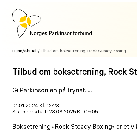
Hopp
til
innhold
Hjem
/
Aktuelt
/
Tilbud om boksetrening, Rock Steady Boxing
Tilbud om boksetrening, Rock S
Gi Parkinson en på trynet…..
Lagt
01.01.2024 Kl. 12:28
ut
Sist oppdatert:
28.08.2025 Kl. 09:05
på
Boksetrening «Rock Steady Boxing» er et vi