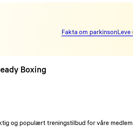
Fakta om parkinson
Leve 
teady Boxing
ktig og populært treningstilbud for våre medle