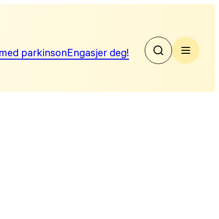
med parkinson
Engasjer deg!
No
Par