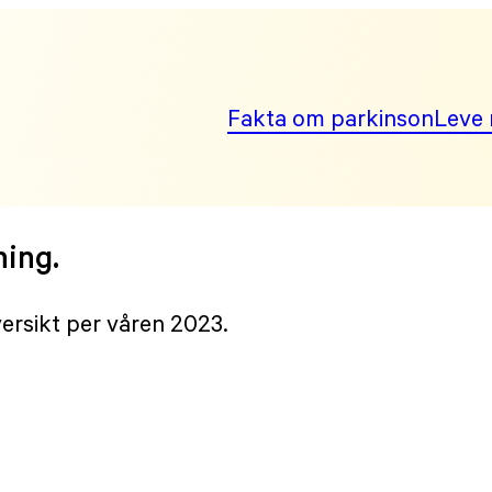
Fakta om parkinson
Leve 
ning.
versikt per våren 2023.