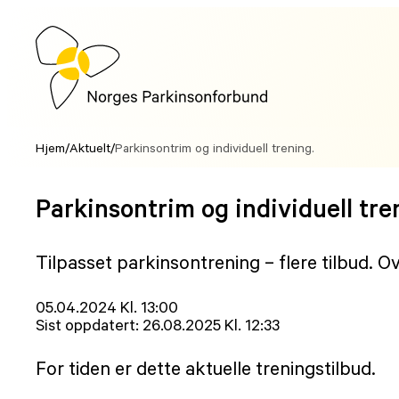
Hopp
til
innhold
Hjem
/
Aktuelt
/
Parkinsontrim og individuell trening.
Parkinsontrim og individuell tre
Tilpasset parkinsontrening – flere tilbud. O
Lagt
05.04.2024 Kl. 13:00
ut
Sist oppdatert:
26.08.2025 Kl. 12:33
på
For tiden er dette aktuelle treningstilbud.