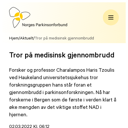
Hopp
til
innhold
Norges
Parkinsonforbund
Hjem
/
Aktuelt
/
Tror på medisinsk gjennombrudd
Tror på medisinsk gjennombrudd
Forsker og professor Charalampos Haris Tzoulis
ved Haukeland universitetssjukehus tror
forskningsgruppen hans står foran et
gjennombrudd i parkinsonforskningen. Nå har
forskerne i Bergen som de første i verden klart å
øke mengden av det viktige stoffet NAD i
hjernen.
Lagt
02.03.2022 Kl. 06:12