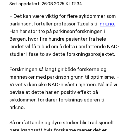
ut
Sist oppdatert:
26.08.2025 Kl. 12:34
på
– Det kan være viktig for flere sykdommer som
parkinson, forteller professor Tzoulis til
nrk.no.
Han har stor tro på parkinsonforskningen i
Bergen, hvor fire hundre pasienter fra hele
landet vil få tilbud om å delta i omfattende NAD-
studier i fase to av dette forskningsprosjektet.
Forskningen så langt gir både forskerne og
mennesker med parkinson grunn til optimisme. –
Vi vet vi kan øke NAD-nivået i hjernen. Nå må vi
bevise at dette har en positiv effekt på
sykdommer, forklarer forskningslederen til
nrk.no.
Så omfattande og dyre studier blir tradisjonelt
bare igangsatt hvis forskerne mener det er