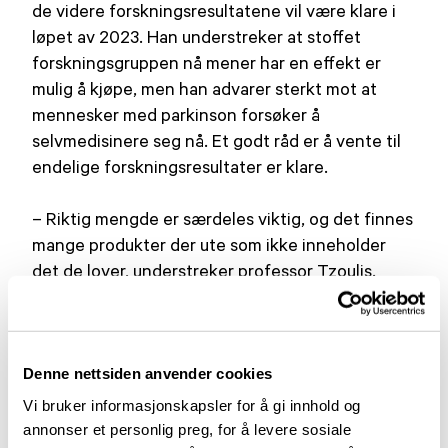
de videre forskningsresultatene vil være klare i
løpet av 2023. Han understreker at stoffet
forskningsgruppen nå mener har en effekt er
mulig å kjøpe, men han advarer sterkt mot at
mennesker med parkinson forsøker å
selvmedisinere seg nå. Et godt råd er å vente til
endelige forskningsresultater er klare.
– Riktig mengde er særdeles viktig, og det finnes
mange produkter der ute som ikke inneholder
det de lover, understreker professor Tzoulis.
Les mer om saken på nrk.no
Kilde:
NRK
Denne nettsiden anvender cookies
Vi bruker informasjonskapsler for å gi innhold og
Se saken også i NRK Dagsrevyen (innslag 23)
annonser et personlig preg, for å levere sosiale