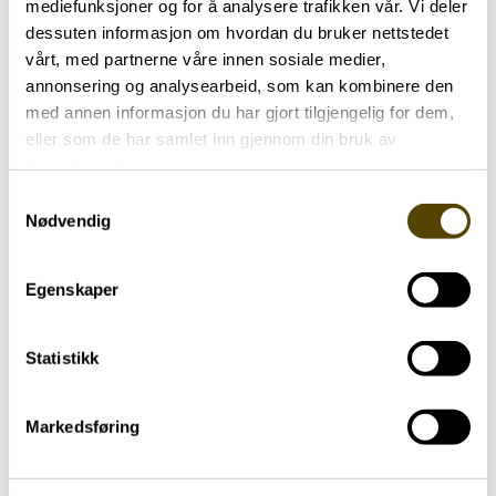
mediefunksjoner og for å analysere trafikken vår. Vi deler
Delta i forskningen
dessuten informasjon om hvordan du bruker nettstedet
vårt, med partnerne våre innen sosiale medier,
Dersom du vil delta i forskningen, finner du mer
annonsering og analysearbeid, som kan kombinere den
informasjon om dette på senterets hjemmeside.
med annen informasjon du har gjort tilgjengelig for dem,
Her vil du finne praktisk informasjon til både
eller som de har samlet inn gjennom din bruk av
pårørende og mennesker med parkinson.
tjenestene deres.
Samtykkevalg
Delta i forskningen
Nødvendig
Lignende aktueltsaker
Egenskaper
Statistikk
Markedsføring