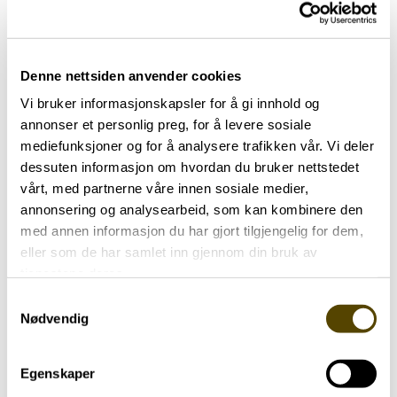
Arendalsuka 2026
03.07.2026
Denne nettsiden anvender cookies
Vi bruker informasjonskapsler for å gi innhold og
annonser et personlig preg, for å levere sosiale
mediefunksjoner og for å analysere trafikken vår. Vi deler
dessuten informasjon om hvordan du bruker nettstedet
vårt, med partnerne våre innen sosiale medier,
Aktuelt
annonsering og analysearbeid, som kan kombinere den
med annen informasjon du har gjort tilgjengelig for dem,
Parkinson Unity Walk 2026
eller som de har samlet inn gjennom din bruk av
tjenestene deres.
02.07.2026
Samtykkevalg
Nødvendig
Egenskaper