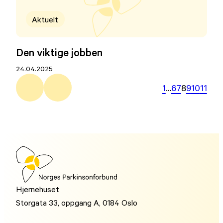
Aktuelt
Den viktige jobben
24.04.2025
1
…
6
7
8
9
10
11
Hjernehuset
Storgata 33, oppgang A, 0184 Oslo