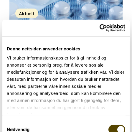
Aktuelt
Apomedavtalen
16.05.2025
Denne nettsiden anvender cookies
Vi bruker informasjonskapsler for å gi innhold og
annonser et personlig preg, for å levere sosiale
mediefunksjoner og for å analysere trafikken vår. Vi deler
Aktuelt
dessuten informasjon om hvordan du bruker nettstedet
vårt, med partnerne våre innen sosiale medier,
annonsering og analysearbeid, som kan kombinere den
Fare for svindel
med annen informasjon du har gjort tilgjengelig for dem,
12.05.2025
eller som de har samlet inn gjennom din bruk av
tjenestene deres.
Samtykkevalg
Nødvendig