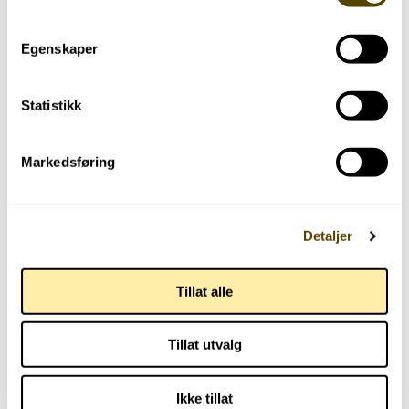
Aktuelt
Egenskaper
Høring om Prioriteringsmeldingen
Statistikk
06.05.2025
Markedsføring
Detaljer
Aktuelt
Tillat alle
Landsmøtet i Norges Parkinsonforbund
25.04.2025
Tillat utvalg
Ikke tillat