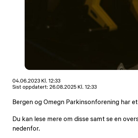
Lagt
04.06.2023 Kl. 12:33
ut
Sist oppdatert:
26.08.2025 Kl. 12:33
på
Bergen og Omegn Parkinsonforening har eta
Du kan lese mere om disse samt se en oversi
nedenfor.