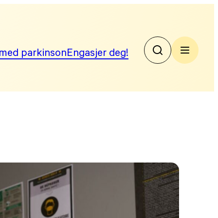
med parkinson
Engasjer deg!
No
Par