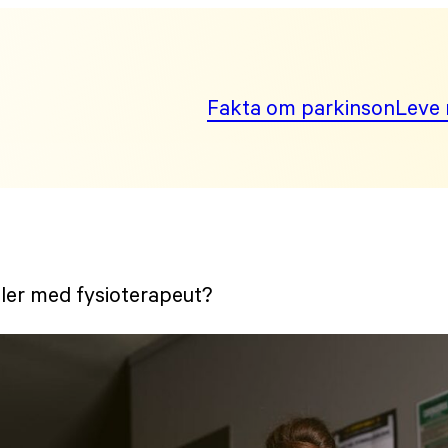
Fakta om parkinson
Leve 
eller med fysioterapeut?