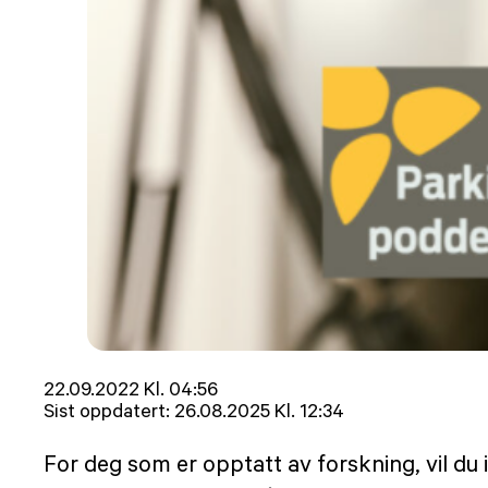
Lagt
22.09.2022 Kl. 04:56
ut
Sist oppdatert:
26.08.2025 Kl. 12:34
på
For deg som er opptatt av forskning, vil du