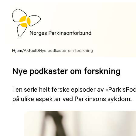
Hopp
til
innhold
Hjem
/
Aktuelt
/
Nye podkaster om forskning
Nye podkaster om forskning
I en serie helt ferske episoder av «Parkis
på ulike aspekter ved Parkinsons sykdom.