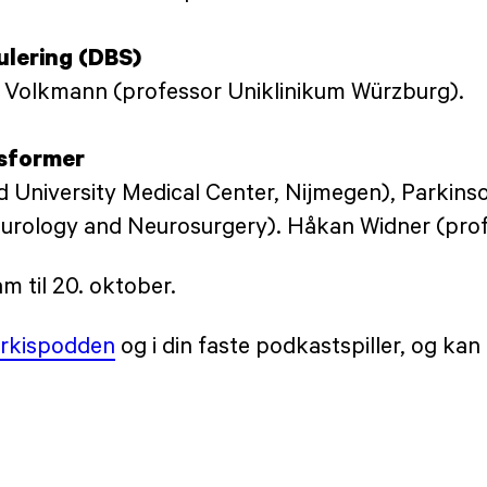
ulering (DBS)
ns Volkmann (professor Uniklinikum Würzburg).
gsformer
 University Medical Center, Nijmegen), Parkins
urology and Neurosurgery). Håkan Widner (profe
am til 20. oktober.
arkispodden
og i din faste podkastspiller, og kan