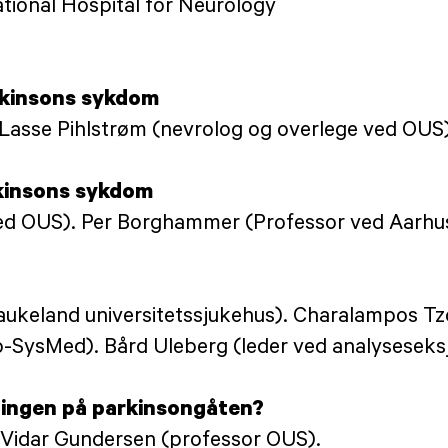
tional Hospital for Neurology
rkinsons sykdom
 Lasse Pihlstrøm (nevrolog og overlege ved OUS)
rkinsons sykdom
ved OUS). Per Borghammer (Professor ved Aarhus
aukeland universitetssjukehus). Charalampos Tz
o-SysMed). Bård Uleberg (leder ved analyseseks
sningen på parkinsongåten?
. Vidar Gundersen (professor OUS).