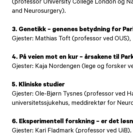
(professor University College London og Na
and Neurosurgery).
3. Genetikk – genenes betydning for Pa
Gjester: Mathias Toft (professor ved OUS),
4. På veien mot en kur – årsakene til Pa
Gjester: Kaja Nordengen (lege og forsker 
5. Kliniske studier
Gjester: Ole-Bjørn Tysnes (professor ved H
universitetssjukehus, meddirektør for Neur
6. Eksperimentell forskning – er det lø
Gjester: Kari Fladmark (professor ved UiB)