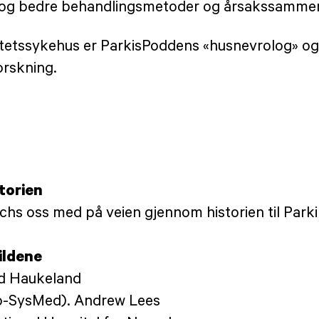
e nye og bedre behandlingsmetoder og årsakssamm
itetssykehus er ParkisPoddens «husnevrolog» og
rskning.
torien
hs oss med på veien gjennom historien til Parkin
ildene
ed Haukeland
ro-SysMed). Andrew Lees