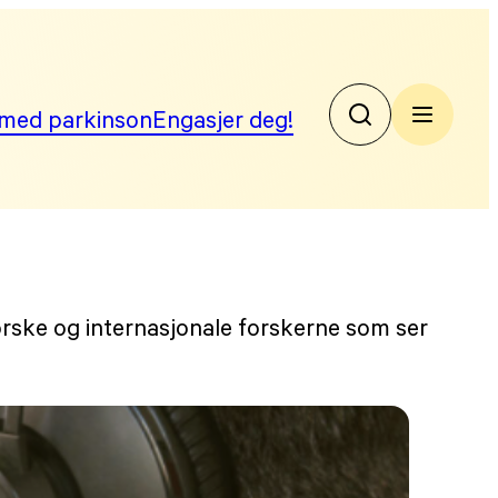
med parkinson
Engasjer deg!
No
Par
orske og internasjonale forskerne som ser