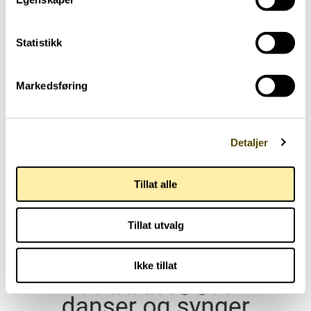
Aktuelt
Statistikk
Arendalsuka 2026
03.07.2026
Markedsføring
Detaljer
Tillat alle
Aktuelt
Tillat utvalg
Parkinson Unity Walk 2026
02.07.2026
Ikke tillat