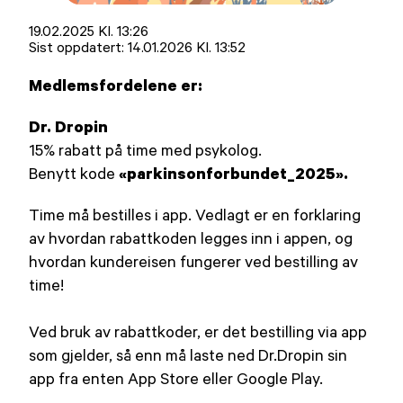
Lagt
19.02.2025 Kl. 13:26
ut
Sist oppdatert:
14.01.2026 Kl. 13:52
på
Medlemsfordelene er:
Dr. Dropin
15% rabatt på time med psykolog.
«parkinsonforbundet_2025».
Benytt kode
Time må bestilles i app. Vedlagt er en forklaring
av hvordan rabattkoden legges inn i appen, og
hvordan kundereisen fungerer ved bestilling av
time!
Ved bruk av rabattkoder, er det bestilling via app
som gjelder, så enn må laste ned Dr.Dropin sin
app fra enten App Store eller Google Play.