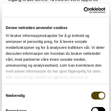
ganger i måneden. Gratis frys én periode. På
www.freshfitness.no
finner du mer informasjon,
og en oversikt over blant annet treningssentre.
Denne nettsiden anvender cookies
Les mer om øvrige medlemsfordeler
Vi bruker informasjonskapsler for å gi innhold og
Lignende aktueltsaker
annonser et personlig preg, for å levere sosiale
mediefunksjoner og for å analysere trafikken vår. Vi deler
dessuten informasjon om hvordan du bruker nettstedet
vårt, med partnerne våre innen sosiale medier,
annonsering og analysearbeid, som kan kombinere den
med annen informasjon du har gjort tilgjengelig for dem,
eller som de har samlet inn gjennom din bruk av
tjenestene deres.
Samtykkevalg
Nødvendig
Egenskaper