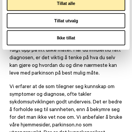
er en god begynnelse
Tillat alle
Det finnes ingen enkel test som kan påvise
Tillat utvalg
parkinson. Legen stiller diagnosen ved å se på og
undersøke en person. Alle får beskjeden om
Ikke tillat
diagnosen på litt forskjellig måter, og alle blir
fulgt opp på litt ulike måter. Har du imidlertid fått
diagnosen, er det viktig å tenke på hva du selv
kan gjøre og hvordan du og dine nærmeste kan
leve med parkinson på best mulig måte.
Vi erfarer at de som tilegner seg kunnskap om
symptomer og diagnose, ofte takler
sykdomsutviklingen godt underveis. Det er bedre
å forholde seg til sannheten, enn å bekymre seg
for det man ikke vet noe om. Vi anbefaler å bruke
våre hjemmesider, parkinson.no som
utgangspunkt. Der er det kunnskapssikret