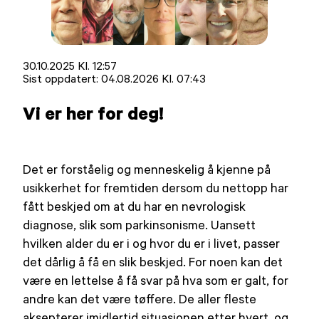
Lagt
30.10.2025 Kl. 12:57
ut
Sist oppdatert:
04.08.2026 Kl. 07:43
på
Vi er her for deg!
Det er forståelig og menneskelig å kjenne på
usikkerhet for fremtiden dersom du nettopp har
fått beskjed om at du har en nevrologisk
diagnose, slik som parkinsonisme. Uansett
hvilken alder du er i og hvor du er i livet, passer
det dårlig å få en slik beskjed. For noen kan det
være en lettelse å få svar på hva som er galt, for
andre kan det være tøffere. De aller fleste
aksepterer imidlertid situasjonen etter hvert, og