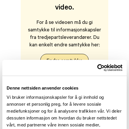
video.
For å se videoen må du gi
samtykke til informasjonskapsler
fra tredjepartsleverandører. Du
kan enkelt endre samtykke her:
Endre samtykke
Professor Espen Dietrichs svarer på 8
temaer om Parkinsons sykdom som
Personvernerklæring
mange ofte lurer på.
Denne nettsiden anvender cookies
Å få diagnosen
Vi bruker informasjonskapsler for å gi innhold og
annonser et personlig preg, for å levere sosiale
mediefunksjoner og for å analysere trafikken vår. Vi deler
dessuten informasjon om hvordan du bruker nettstedet
Her skulle det vært en
vårt, med partnerne våre innen sosiale medier,