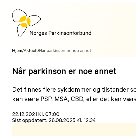
Hopp
til
innhold
Hjem
/
Aktuelt
/
Når parkinson er noe annet
Når parkinson er noe annet
Det finnes flere sykdommer og tilstander s
kan være PSP, MSA, CBD, eller det kan være 
Lagt
22.12.2021 Kl. 07:00
ut
Sist oppdatert:
26.08.2025 Kl. 12:34
på