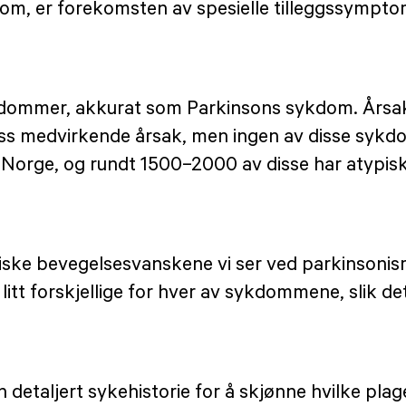
dom, er forekomsten av spesielle tilleggssympto
dommer, akkurat som Parkinsons sykdom. Årsakene
n viss medvirkende årsak, men ingen av disse syk
Norge, og rundt 1500–2000 av disse har atypis
iske bevegelsesvanskene vi ser ved parkinsonis
tt forskjellige for hver av sykdommene, slik det
n detaljert sykehistorie for å skjønne hvilke plag