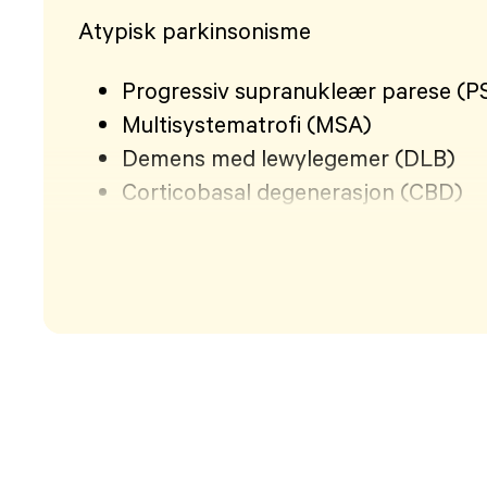
Atypisk parkinsonisme
Progressiv supranukleær parese (P
Multisystematrofi (MSA)
Demens med lewylegemer (DLB)
Corticobasal degenerasjon (CBD)