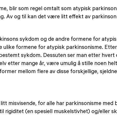
, blir som regel omtalt som atypisk parkinsoni
g. Av og til kan det være litt effekt av parkinso
Parkinsons sykdom og de andre formene for atypi
e ulike formene for atypisk parkinsonisme. Etter
bestemt sykdom. Dessuten ser man etter hvert om
 selv etter mange år, være umulig å stille noen he
gsformer mellom flere av disse forskjellige, sje
 litt misvisende, for alle har parkinsonisme m
il rigiditet (en spesiell muskelstivhet) og/eller sk