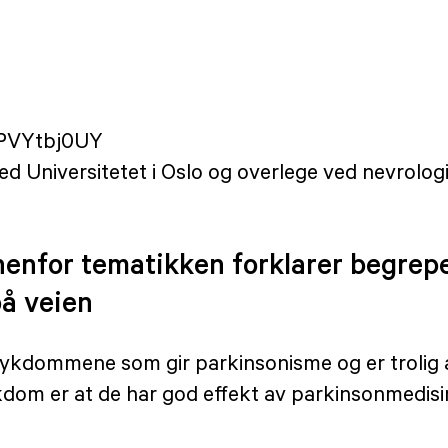
KPVYtbj0UY
ved Universitetet i Oslo og overlege ved nevrolog
enfor tematikken forklarer begrepe
på veien
ykdommene som gir parkinsonisme og er trolig an
sykdom er at de har god effekt av parkinsonmedi