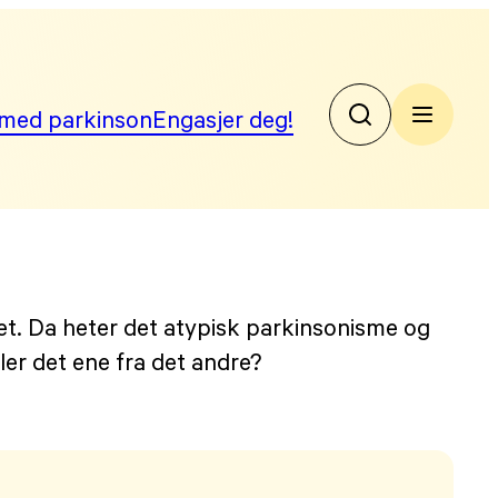
med parkinson
Engasjer deg!
No
Par
et. Da heter det atypisk parkinsonisme og
er det ene fra det andre?