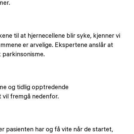
mer.
 til at hjernecellene blir syke, kjenner vi
dommene er arvelige. Ekspertene anslår at
k parkinsonisme.
me og tidlig opptredende
 vil fremgå nedenfor.
er pasienten har og få vite når de startet,