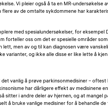
kelse. Vi pleier også å ta en MR-undersøkelse av
n flere av de omtalte sykdommene har karakteris
upplere med spesialundersøkelser, for eksempe
 forteller oss om det er spesielle områder som h
osen lett, men av og til kan diagnosen være vanske
varianter, og ikke alle disse er like lette å kjen
et vanlig å prøve parkinsonmedisiner – oftest 
rkinsonisme har dårligere effekt av medisinene 
 sitter i andre deler av hjernen, og at mangel 
uelt å bruke vanlige medisiner for å behandle de 