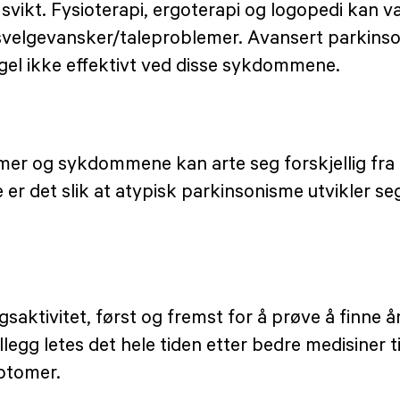
svikt. Fysioterapi, ergoterapi og logopedi kan 
svelgevansker/taleproblemer. Avansert parkins
gel ikke effektivt ved disse sykdommene.
mmer og sykdommene kan arte seg forskjellig fra
fte er det slik at atypisk parkinsonisme utvikler 
gsaktivitet, først og fremst for å prøve å finne 
illegg letes det hele tiden etter bedre medisiner
mptomer.