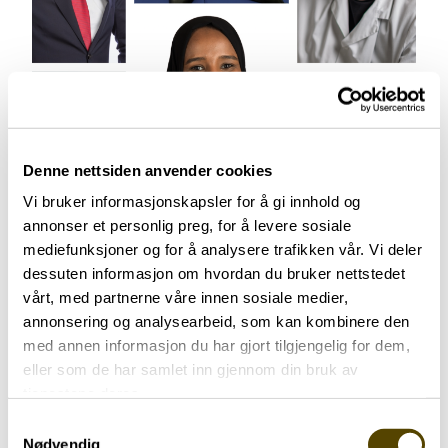
Aktuelt
Denne nettsiden anvender cookies
Arendalsuka 2026
Vi bruker informasjonskapsler for å gi innhold og
annonser et personlig preg, for å levere sosiale
03.07.2026
mediefunksjoner og for å analysere trafikken vår. Vi deler
dessuten informasjon om hvordan du bruker nettstedet
vårt, med partnerne våre innen sosiale medier,
annonsering og analysearbeid, som kan kombinere den
med annen informasjon du har gjort tilgjengelig for dem,
eller som de har samlet inn gjennom din bruk av
Aktuelt
tjenestene deres.
Samtykkevalg
Nødvendig