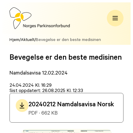
Hopp
til
innhold
Norges
Parkinsonforbund
Hjem
/
Aktuelt
/
Bevegelse er den beste medisinen
Bevegelse er den beste medisinen
Namdalsavisa 12.02.2024
Lagt
24.04.2024 Kl. 16:29
ut
Sist oppdatert:
26.08.2025 Kl. 12:33
på
20240212 Namdalsavisa Norsk
PDF · 662 KB