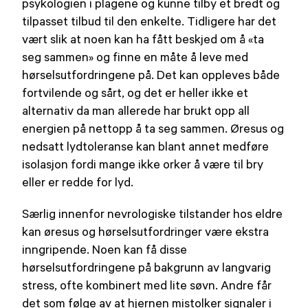
psykologien i plagene og kunne tilby et bredt og
tilpasset tilbud til den enkelte. Tidligere har det
vært slik at noen kan ha fått beskjed om å «ta
seg sammen» og finne en måte å leve med
hørselsutfordringene på. Det kan oppleves både
fortvilende og sårt, og det er heller ikke et
alternativ da man allerede har brukt opp all
energien på nettopp å ta seg sammen. Øresus og
nedsatt lydtoleranse kan blant annet medføre
isolasjon fordi mange ikke orker å være til bry
eller er redde for lyd.
Særlig innenfor nevrologiske tilstander hos eldre
kan øresus og hørselsutfordringer være ekstra
inngripende. Noen kan få disse
hørselsutfordringene på bakgrunn av langvarig
stress, ofte kombinert med lite søvn. Andre får
det som følge av at hjernen mistolker signaler i