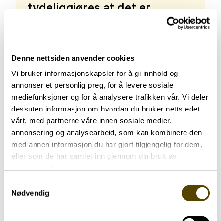
tydeliggjøres at det er
medisinene som gir
personlighetsforandringen,
det er ikke ønskede eller
Denne nettsiden anvender cookies
viljestyrte handlinger.
Vi bruker informasjonskapsler for å gi innhold og
annonser et personlig preg, for å levere sosiale
mediefunksjoner og for å analysere trafikken vår. Vi deler
ADVOKAT JANNE LARSEN, ADVOKATFIRMAET
ROANDER & CO
dessuten informasjon om hvordan du bruker nettstedet
vårt, med partnerne våre innen sosiale medier,
annonsering og analysearbeid, som kan kombinere den
Advokathjelp pasientskade
med annen informasjon du har gjort tilgjengelig for dem,
eller som de har samlet inn gjennom din bruk av
Tannlegen
tjenestene deres.
Samtykkevalg
-Å skape gode pasientmøter gir energi til å
Nødvendig
fortsette det viktige arbeidet innenfor tannhelse
hos eldre og syke. Livet kan endre seg fort. Å se