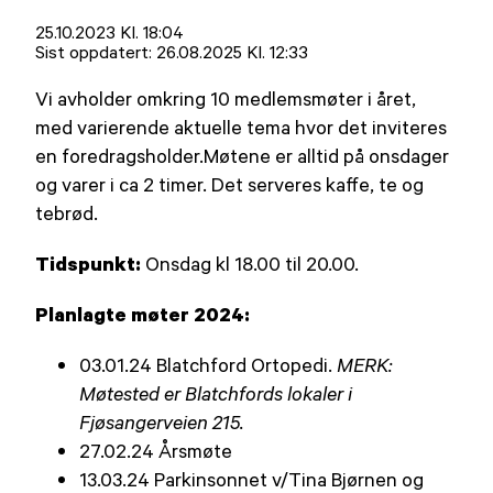
Lagt
25.10.2023 Kl. 18:04
ut
Sist oppdatert:
26.08.2025 Kl. 12:33
på
Vi avholder omkring 10 medlemsmøter i året,
med varierende aktuelle tema hvor det inviteres
en foredragsholder.Møtene er alltid på onsdager
og varer i ca 2 timer. Det serveres kaffe, te og
tebrød.
Tidspunkt:
Onsdag kl 18.00 til 20.00.
Planlagte møter 2024:
03.01.24 Blatchford Ortopedi.
MERK:
Møtested er Blatchfords lokaler i
Fjøsangerveien 215.
27.02.24 Årsmøte
13.03.24 Parkinsonnet v/Tina Bjørnen og