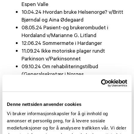
Espen Valle
10.04.24 Hvordan bruke Helsenorge? v/Britt
Bjørndal og Aina Ødegaard
08.05.24 Pasient-og brukerombudet i
Hordaland v/Marianne G. Litland
12.06.24 Sommermøte i Hardanger
11.09.24 Ikke motoriske plager rundt
Parkinson v/Parkinsonnet
09.10.24 Om rehabiliteringstilbud
(Generalsekretær i Norges
Parkinsonforbund Kristin Ruud blir med på
møte)
13.11.24 NAV Hjelpemiddelsentralen
Denne nettsiden anvender cookies
11.12.24 Julemøte på Hotel Terminus
Vi bruker informasjonskapsler for å gi innhold og
annonser et personlig preg, for å levere sosiale
mediefunksjoner og for å analysere trafikken vår. Vi deler
Sted:
FFO sitt møterom i 3. etasje i