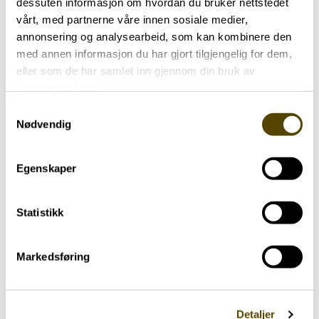
dessuten informasjon om hvordan du bruker nettstedet
AasegårdenVestre Strømkaien 7 (Vis-a-vis
vårt, med partnerne våre innen sosiale medier,
Bergen Storsenter)5008 Bergen
annonsering og analysearbeid, som kan kombinere den
med annen informasjon du har gjort tilgjengelig for dem,
Pris for deltakelse:
Møtene er gratis og
eller som de har samlet inn gjennom din bruk av
invitasjon sendes ut til alle medlemmer av
tjenestene deres.
Bergen- og omegn Parkinsonforening via mail.
Samtykkevalg
Nødvendig
Lignende aktueltsaker
Egenskaper
Statistikk
Markedsføring
Detaljer