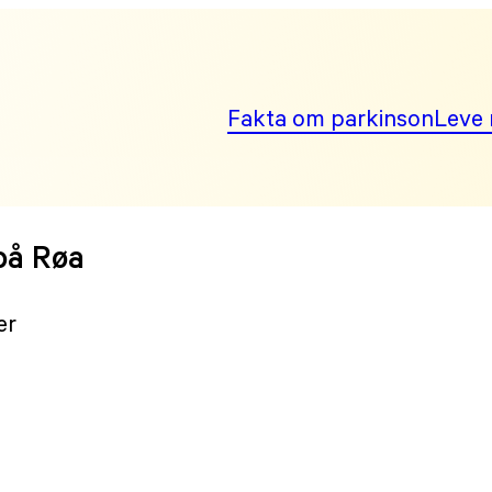
Fakta om parkinson
Leve 
 på Røa
er