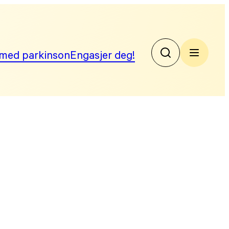
med parkinson
Engasjer deg!
No
Par