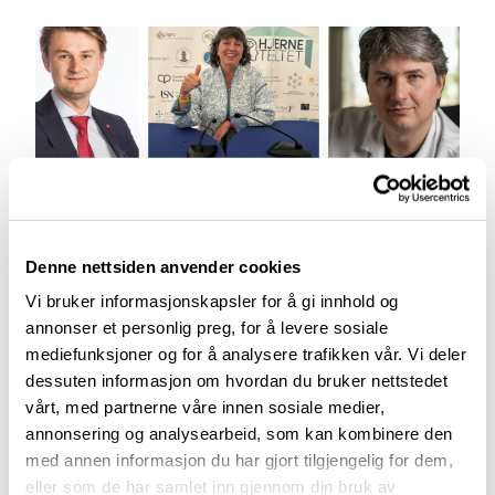
Denne nettsiden anvender cookies
Vi bruker informasjonskapsler for å gi innhold og
Aktuelt
annonser et personlig preg, for å levere sosiale
mediefunksjoner og for å analysere trafikken vår. Vi deler
Arendalsuka 2026
dessuten informasjon om hvordan du bruker nettstedet
vårt, med partnerne våre innen sosiale medier,
03.07.2026
annonsering og analysearbeid, som kan kombinere den
med annen informasjon du har gjort tilgjengelig for dem,
eller som de har samlet inn gjennom din bruk av