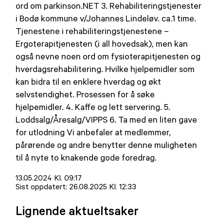
ord om parkinson.NET 3. Rehabiliteringstjenester
i Bodø kommune v/Johannes Lindeløv. ca.1 time.
Tjenestene i rehabiliteringstjenestene –
Ergoterapitjenesten (i all hovedsak), men kan
også nevne noen ord om fysioterapitjenesten og
hverdagsrehabilitering. Hvilke hjelpemidler som
kan bidra til en enklere hverdag og økt
selvstendighet. Prosessen for å søke
hjelpemidler. 4. Kaffe og lett servering. 5.
Loddsalg/Åresalg/VIPPS 6. Ta med en liten gave
for utlodning Vi anbefaler at medlemmer,
pårørende og andre benytter denne muligheten
til å nyte to knakende gode foredrag.
Lagt
13.05.2024 Kl. 09:17
ut
Sist oppdatert:
26.08.2025 Kl. 12:33
på
Lignende aktueltsaker