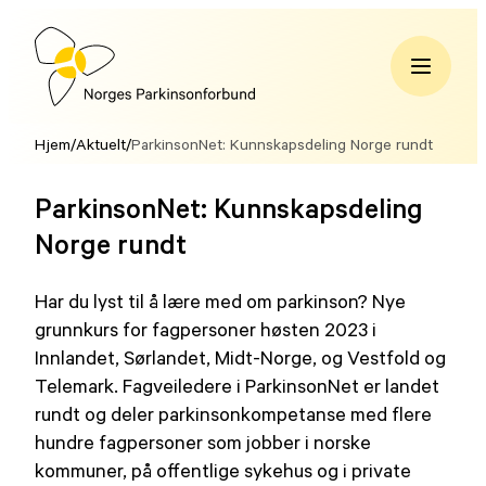
Hopp
til
innhold
Norges
Parkinsonforbund
Hjem
/
Aktuelt
/
ParkinsonNet: Kunnskapsdeling Norge rundt
ParkinsonNet: Kunnskapsdeling
Norge rundt
Har du lyst til å lære med om parkinson? Nye
grunnkurs for fagpersoner høsten 2023 i
Innlandet, Sørlandet, Midt-Norge, og Vestfold og
Telemark. Fagveiledere i ParkinsonNet er landet
rundt og deler parkinsonkompetanse med flere
hundre fagpersoner som jobber i norske
kommuner, på offentlige sykehus og i private