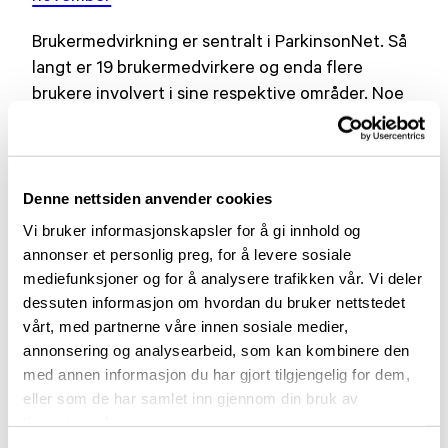
Brukermedvirkning er sentralt i ParkinsonNet. Så
langt er 19 brukermedvirkere og enda flere
brukere involvert i sine respektive områder. Noe
som er viktig for å oppnå realistiske mål og gode
forutsetninger for undervisning og utvikling.
ParkinsonNet er et av hovedsatsingsområdene i
Denne nettsiden anvender cookies
forbundets nye arbeidsprogram, og det skal være
Vi bruker informasjonskapsler for å gi innhold og
stort fokus på at ParkinsonNet skal være en
annonser et personlig preg, for å levere sosiale
nasjonal samhandlingsmodell også de neste
mediefunksjoner og for å analysere trafikken vår. Vi deler
årene.
dessuten informasjon om hvordan du bruker nettstedet
vårt, med partnerne våre innen sosiale medier,
Lignende aktueltsaker
annonsering og analysearbeid, som kan kombinere den
med annen informasjon du har gjort tilgjengelig for dem,
eller som de har samlet inn gjennom din bruk av
tjenestene deres.