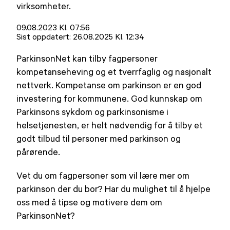
virksomheter.
Lagt
09.08.2023 Kl. 07:56
ut
Sist oppdatert:
26.08.2025 Kl. 12:34
på
ParkinsonNet kan tilby fagpersoner
kompetanseheving og et tverrfaglig og nasjonalt
nettverk. Kompetanse om parkinson er en god
investering for kommunene. God kunnskap om
Parkinsons sykdom og parkinsonisme i
helsetjenesten, er helt nødvendig for å tilby et
godt tilbud til personer med parkinson og
pårørende.
Vet du om fagpersoner som vil lære mer om
parkinson der du bor? Har du mulighet til å hjelpe
oss med å tipse og motivere dem om
ParkinsonNet?