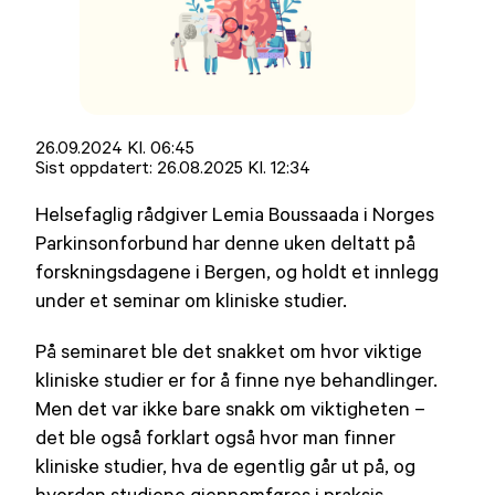
Lagt
26.09.2024 Kl. 06:45
ut
Sist oppdatert:
26.08.2025 Kl. 12:34
på
Helsefaglig rådgiver Lemia Boussaada i Norges
Parkinsonforbund har denne uken deltatt på
forskningsdagene i Bergen, og holdt et innlegg
under et seminar om kliniske studier.
På seminaret ble det snakket om hvor viktige
kliniske studier er for å finne nye behandlinger.
Men det var ikke bare snakk om viktigheten –
det ble også forklart også hvor man finner
kliniske studier, hva de egentlig går ut på, og
hvordan studiene gjennomføres i praksis.