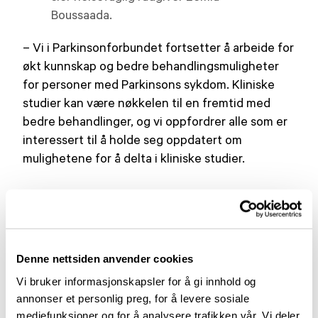
Boussaada.
– Vi i Parkinsonforbundet fortsetter å arbeide for
økt kunnskap og bedre behandlingsmuligheter
for personer med Parkinsons sykdom. Kliniske
studier kan være nøkkelen til en fremtid med
bedre behandlinger, og vi oppfordrer alle som er
interessert til å holde seg oppdatert om
mulighetene for å delta i kliniske studier.
Har du spørsmål om kliniske studier eller ønsker
mer informasjon, ikke nøl med å ta kontakt med
oss.
Denne nettsiden anvender cookies
Seminaret under Forskningsdagene i Bergen er
Vi bruker informasjonskapsler for å gi innhold og
et samarbeid mellom NorTrials og
annonser et personlig preg, for å levere sosiale
Legemiddelindustrien (LMI), og var ett av flere
mediefunksjoner og for å analysere trafikken vår. Vi deler