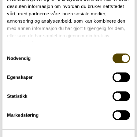
lignende arrangementer som ble holdt rundt om i
dessuten informasjon om hvordan du bruker nettstedet
landet.
vårt, med partnerne våre innen sosiale medier,
annonsering og analysearbeid, som kan kombinere den
Les mer om kliniske studier på nettsiden til
med annen informasjon du har gjort tilgjengelig for dem,
Legemiddelindustrien (LMI)
eller som de har samlet inn gjennom din bruk av
tjenestene deres.
Les mer om kliniske studier på nettsiden til
Samtykkevalg
NorTrials
Nødvendig
Lignende aktueltsaker
Egenskaper
Statistikk
Markedsføring