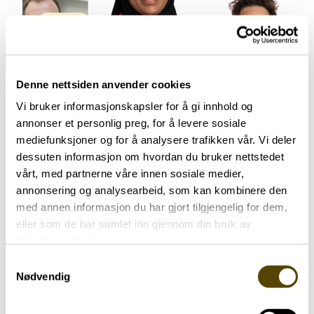
Aktuelt
Arendalsuka 2026
Denne nettsiden anvender cookies
03.07.2026
Vi bruker informasjonskapsler for å gi innhold og
annonser et personlig preg, for å levere sosiale
mediefunksjoner og for å analysere trafikken vår. Vi deler
dessuten informasjon om hvordan du bruker nettstedet
vårt, med partnerne våre innen sosiale medier,
annonsering og analysearbeid, som kan kombinere den
Aktuelt
med annen informasjon du har gjort tilgjengelig for dem,
eller som de har samlet inn gjennom din bruk av
tjenestene deres.
Parkinson Unity Walk 2026
Samtykkevalg
02.07.2026
Nødvendig