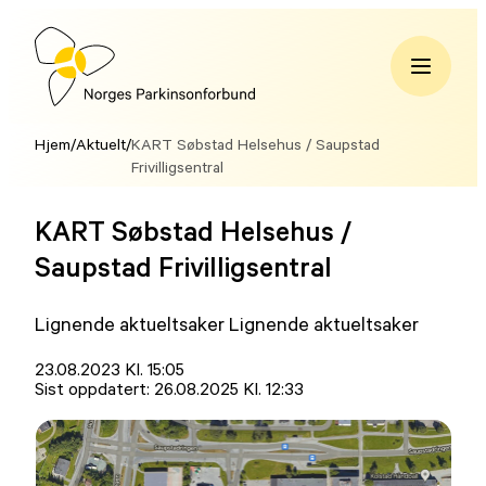
Hopp
til
innhold
Norges
Parkinsonforbund
Hjem
/
Aktuelt
/
KART Søbstad Helsehus / Saupstad
Frivilligsentral
KART Søbstad Helsehus /
Saupstad Frivilligsentral
Lignende aktueltsaker Lignende aktueltsaker
Lagt
23.08.2023 Kl. 15:05
ut
Sist oppdatert:
26.08.2025 Kl. 12:33
på