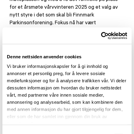
for et årsmøte vårvvinteren 2025 og et valg av
nytt styre i det som skal bli Finnmark
Parkinsonforening. Fokus nå har vært
medlemmene i Alta, men interimstyret har
ambisjoner om å få i gang aktiviteter flere steder
i Finnmark etterhvert. Vi må bare komme
skikkelig i gang lokalt i Alta og få det formelle
Denne nettsiden anvender cookies
med foreningen på plass først.
Vi bruker informasjonskapsler for å gi innhold og
annonser et personlig preg, for å levere sosiale
Interimstyret ønsker alle medlemmer en god og
mediefunksjoner og for å analysere trafikken vår. Vi deler
fredfull jul- og nyttårsfeiring.
dessuten informasjon om hvordan du bruker nettstedet
vårt, med partnerne våre innen sosiale medier,
Lignende aktueltsaker
annonsering og analysearbeid, som kan kombinere den
med annen informasjon du har gjort tilgjengelig for dem,
eller som de har samlet inn gjennom din bruk av
tjenestene deres.
Samtykkevalg