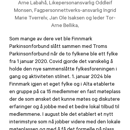
Arne Labahå, Likepersonansvarlig Oddleif
Monsen, Fagpersonnettverks-ansvarlig Ingrid
Marie Tverrelv, Jan Ole Isaksen og leder Tor-
Arne Bellika,
Som mange av dere vet ble Finnmark
Parkinsonforbund slått sammen med Troms
Parkinsonforbund når de to fylkene ble ett fylke
fra 1 januar 2020. Covid gjorde det vanskelig å
holde den nye sammenslåtte fylkesforeningen i
gang og aktiviteten stilnet. 1. januar 2024 ble
Finnmark igjen et eget fylke og i Alta etablerte
en gruppe på ca 15 medlemmer en fast møteplass
der de som ønsket det kunne møtes og diskutere
erfaringer og å jobbe med et bedre lokal tilbud til
medlemmene. I august ble det etablert et nytt
interimstyre som nå jobber videre med den lokale
møteplassen og med å få det formelle på plass