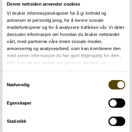
Denne nettsiden anvender cookies
Hvis vi er positive, motiverte
Vi bruker informasjonskapsler for å gi innhold og
og tenker at dette skal vi
annonser et personlig preg, for å levere sosiale
mediefunksjoner og for å analysere trafikken vår. Vi deler
klare, så vil det gå bra.
dessuten informasjon om hvordan du bruker nettstedet
vårt, med partnerne våre innen sosiale medier,
TRYGVE ANDERSEN
annonsering og analysearbeid, som kan kombinere den
med annen informasjon du har gjort tilgjengelig for dem,
eller som de har samlet inn gjennom din bruk av
Styrkede tillitsvalgte
tjenestene deres.
Ved siden av ParkinsonNet pekte landsmøtet i
Samtykkevalg
Nødvendig
nytt arbeidsprogram for de to neste årene på at
«styrke skoleringen av tillitsvalgte i fylkes- og
lokalforeningene» og «brukermedvirkning» vil
Egenskaper
være forbundets prioriterte satsingsområder.
Statistikk
– Det er viktig at nye tillitsvalgte skal føle seg
velkomne i fellesskapet og gis kunnskap som