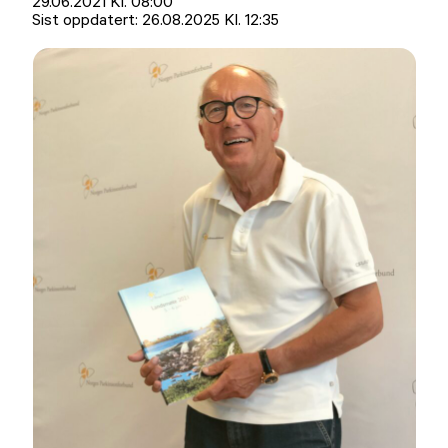
Lagt
29.06.2021 Kl. 08:00
ut
Sist oppdatert:
26.08.2025 Kl. 12:35
på