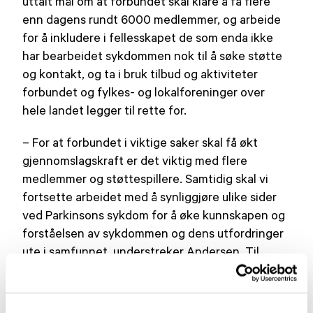
uttalt mål om at forbundet skal klare å få flere
enn dagens rundt 6000 medlemmer, og arbeide
for å inkludere i fellesskapet de som enda ikke
har bearbeidet sykdommen nok til å søke støtte
og kontakt, og ta i bruk tilbud og aktiviteter
forbundet og fylkes- og lokalforeninger over
hele landet legger til rette for.
– For at forbundet i viktige saker skal få økt
gjennomslagskraft er det viktig med flere
medlemmer og støttespillere. Samtidig skal vi
fortsette arbeidet med å synliggjøre ulike sider
ved Parkinsons sykdom for å øke kunnskapen og
forståelsen av sykdommen og dens utfordringer
ute i samfunnet, understreker Andersen. Til
høsten går han i bresjen for en ny
vervekampanje med mål om flere medlemmer.