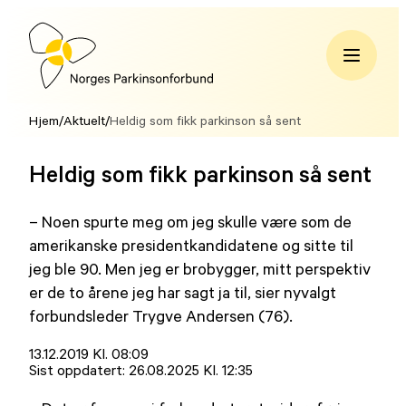
Hopp
til
innhold
Norges
Parkinsonforbund
Hjem
/
Aktuelt
/
Heldig som fikk parkinson så sent
Heldig som fikk parkinson så sent
– Noen spurte meg om jeg skulle være som de
amerikanske presidentkandidatene og sitte til
jeg ble 90. Men jeg er brobygger, mitt perspektiv
er de to årene jeg har sagt ja til, sier nyvalgt
forbundsleder Trygve Andersen (76).
Lagt
13.12.2019 Kl. 08:09
ut
Sist oppdatert:
26.08.2025 Kl. 12:35
på