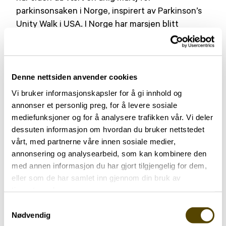
parkinsonsaken i Norge, inspirert av Parkinson’s
Unity Walk i USA. I Norge har marsjen blitt
arrangert flere steder etter tur,
Bergen, Bodø, Trondheim, Elverum. I 2020 er det
Østfold som har tatt stafettpinnen og vil
Denne nettsiden anvender cookies
arrangere i Fredrikstad.
Vi bruker informasjonskapsler for å gi innhold og
annonser et personlig preg, for å levere sosiale
– I Danmark hadde de i år Unity Walk i flere byer
mediefunksjoner og for å analysere trafikken vår. Vi deler
samtidig. Det er ikke noe i veien for at flere kan
dessuten informasjon om hvordan du bruker nettstedet
lage tilsvarende arrangementer i Norge heller,
vårt, med partnerne våre innen sosiale medier,
selv om Østfold er i spissen.
annonsering og analysearbeid, som kan kombinere den
med annen informasjon du har gjort tilgjengelig for dem,
Informasjon
eller som de har samlet inn gjennom din bruk av
tjenestene deres.
Som bypatriot kjenner han meget godt
Samtykkevalg
Sandefjord bys historie og liker å holde foredrag.
Nødvendig
Blant annet er han guide på Midtåsen, skipsreder