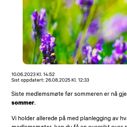
Lagt
10.06.2023 Kl. 14:52
ut
Sist oppdatert:
26.08.2025 Kl. 12:33
på
Siste medlemsmøte før sommeren er nå gjenno
sommer
.
Vi holder allerede på med planlegging av h
medlemsmøter, kan du få en oversikt over p