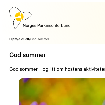
Hopp
til
innhold
Hjem
/
Aktuelt
/
God sommer
God sommer
God sommer – og litt om høstens aktivitete