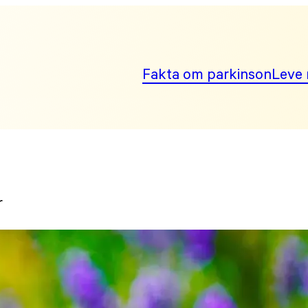
Fakta om parkinson
Leve 
r