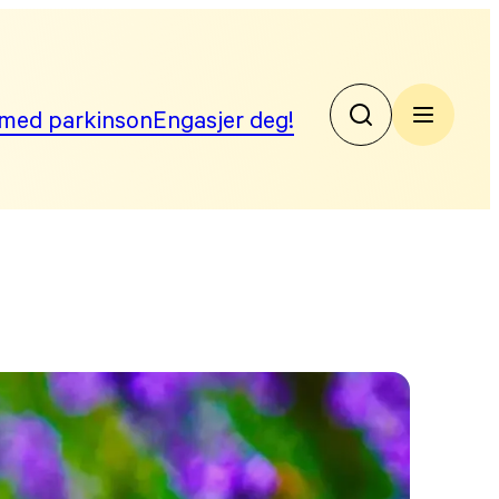
med parkinson
Engasjer deg!
No
Par