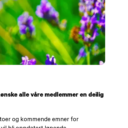
ønske alle våre medlemmer en deilig
å
 datoer og kommende emner for
il bli oppdatert løpende.