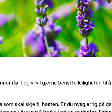
mført og vi vil gjerne benytte leiligheten til 
va som skal skje til høsten. Er du nysgjerrig på
lanene våre ved å bruke lenken nedenfor. Siden v