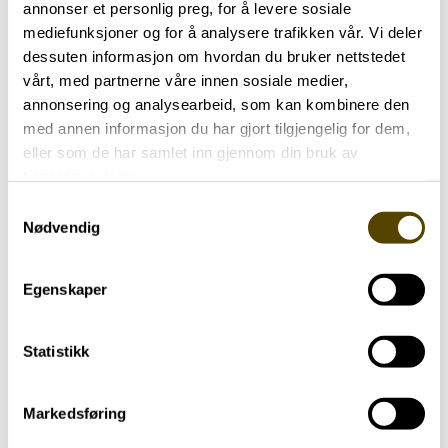
annonser et personlig preg, for å levere sosiale
mediefunksjoner og for å analysere trafikken vår. Vi deler
Hvem kan opprette fremtidsfullmakt?
dessuten informasjon om hvordan du bruker nettstedet
vårt, med partnerne våre innen sosiale medier,
En fremtidsfullmakt kan opprettes av enhver
annonsering og analysearbeid, som kan kombinere den
person som har fylt 18 år og som forstår
med annen informasjon du har gjort tilgjengelig for dem,
fullmaktens betydning. Dersom den som
eller som de har samlet inn gjennom din bruk av
oppretter fullmakten kan ha kognitiv svikt,
tjenestene deres.
trengs legeerklæring. Erklæringen skal
Samtykkevalg
dokumentere at fullmaktsgiver forstår innholdet
Nødvendig
og betydningen av å opprette slik fullmakt.
Gyldighet
Egenskaper
For at fremtidsfullmakten skal være gyldig må
Statistikk
den være skriftlig. Fremtidsfullmakten må
undertegnes av to vitner. Vitnene må være over
18 år og bør ikke ha egeninteresse i opprettelsen
Markedsføring
av fremtidsfullmakten. Ektefelle, samboer, barn