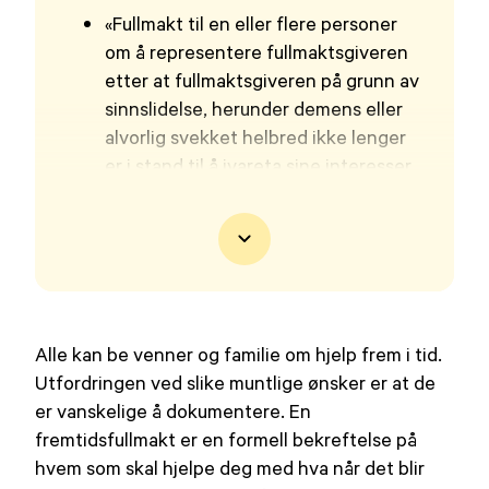
«Fullmakt til en eller flere personer
om å representere fullmaktsgiveren
etter at fullmaktsgiveren på grunn av
sinnslidelse, herunder demens eller
alvorlig svekket helbred ikke lenger
er i stand til å ivareta sine interesser
innen de områdene som omfattes av
fullmakten»
Fullmaktsgiver: Den som oppretter
fullmakten.
Fullmektig: Den som får fullmakt til å
ivareta fullmaktsgivers interesser.
Alle kan be venner og familie om hjelp frem i tid.
Utfordringen ved slike muntlige ønsker er at de
er vanskelige å dokumentere. En
fremtidsfullmakt er en formell bekreftelse på
hvem som skal hjelpe deg med hva når det blir