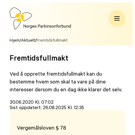
Hopp
til
innhold
Norges
Parkinsonforbund
Hjem
/
Aktuelt
/
Fremtidsfullmakt
Fremtidsfullmakt
Ved å opprette fremtidsfullmakt kan du
bestemme hvem som skal ta vare på dine
interesser dersom du en dag ikke klarer det selv.
Lagt
30.06.2020 Kl. 07:02
ut
Sist oppdatert:
26.08.2025 Kl. 12:35
på
Vergemålsloven § 78