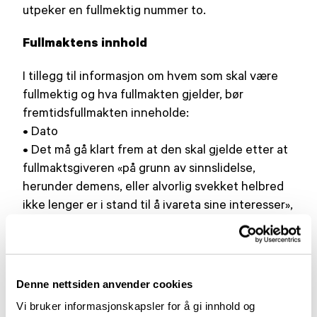
utpeker en fullmektig nummer to.
Fullmaktens innhold
I tillegg til informasjon om hvem som skal være
fullmektig og hva fullmakten gjelder, bør
fremtidsfullmakten inneholde:
• Dato
• Det må gå klart frem at den skal gjelde etter at
fullmaktsgiveren «på grunn av sinnslidelse,
herunder demens, eller alvorlig svekket helbred
ikke lenger er i stand til å ivareta sine interesser»,
som beskrevet i vergemålsloven § 78.
• Vitnene bør opplyse om at fullmaktsgiveren har
opprettet fullmakten av egen fri vilje og hadde
evne til å forstå hva den innebar.
Denne nettsiden anvender cookies
• Vitnenes navn, adresse, fødselsdato og
Vi bruker informasjonskapsler for å gi innhold og
relasjon til fullmektigen