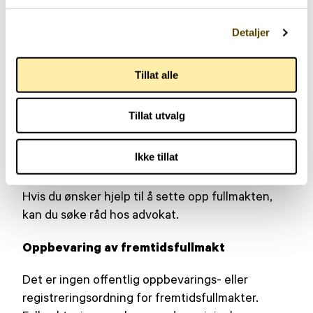
eller barnebarn kan ikke undertegne som vitner.
Detaljer
Både vitnene og fullmaktsgiver må være samlet
når de signerer fullmakten.
Tillat alle
Lage selv eller få hjelp?
Tillat utvalg
Det er i utgangspunktet gratis og gebyrfritt å
lage en fremtidsfullmakt. Fremtidsfullmakten kan
Ikke tillat
skrives av fullmaktsgiver selv.
Hvis du ønsker hjelp til å sette opp fullmakten,
kan du søke råd hos advokat.
Oppbevaring av fremtidsfullmakt
Det er ingen offentlig oppbevarings- eller
registreringsordning for fremtidsfullmakter.