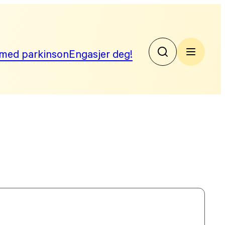
med parkinson
Engasjer deg!
No
Par