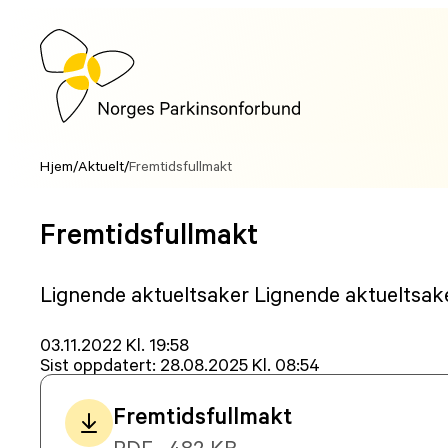
Hopp
til
innhold
Hjem
/
Aktuelt
/
Fremtidsfullmakt
Fremtidsfullmakt
Lignende aktueltsaker Lignende aktueltsak
Lagt
03.11.2022 Kl. 19:58
ut
Sist oppdatert:
28.08.2025 Kl. 08:54
på
Fremtidsfullmakt
PDF · 482 KB