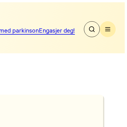
med parkinson
Engasjer deg!
No
Par