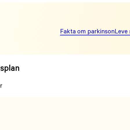
Fakta om parkinson
Leve 
gsplan
r