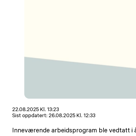
Lagt
22.08.2025 Kl. 13:23
ut
Sist oppdatert:
26.08.2025 Kl. 12:33
på
Inneværende arbeidsprogram ble vedtatt i år