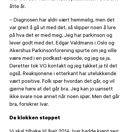
åtte år.
– Diagnosen har aldri vært hemmelig, men det
var greit å gå ut med det, så slipper noen å lure
på hva det er med meg. Jeg har parkinson og
lever godt med det. Edgar Valdmanis i Oslo og
Akershus Parkinsonforening spurte om jeg ville
være med i en podkast-episode, og jeg sa ja.
Deretter tok VG kontakt og jeg takket ja til det
også. Reaksjonene i etterkant har utelukkende
vært positive. Folk spør hvordan det går, og vil
gjerne høre at det går bra. Jeg kan jo uansett
ikke svare noe annet når noen spør. Men det går
bra, forsikrer Ivar.
Da klokken stoppet
Vi skal tilbake til året 2014. Ivar hadde kjøpt seg