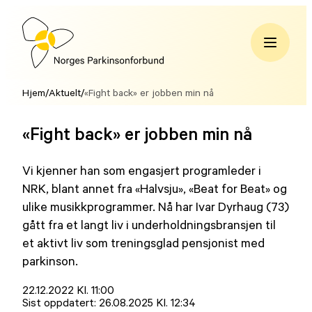
Hopp
til
innhold
Norges
Parkinsonforbund
Hjem
/
Aktuelt
/
«Fight back» er jobben min nå
«Fight back» er jobben min nå
Vi kjenner han som engasjert programleder i
NRK, blant annet fra «Halvsju», «Beat for Beat» og
ulike musikkprogrammer. Nå har Ivar Dyrhaug (73)
gått fra et langt liv i underholdningsbransjen til
et aktivt liv som treningsglad pensjonist med
parkinson.
Lagt
22.12.2022 Kl. 11:00
ut
Sist oppdatert:
26.08.2025 Kl. 12:34