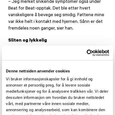
– Jeg merket snikende symptomer også under
Beat for Beat-opptak. Det ble etter hvert
vanskeligere å bevege seg smidig. Føttene mine
var ikke helt i kontakt med hjernen. Sånn er det
fremdeles noen ganger, sier han.
Sliten og lykkelig
Ivar forteller om dagens tennistrening, som han
ikke er fornøyd med.
– Jeg blir alltid sur på meg selv når det går dårlig,
Denne nettsiden anvender cookies
men det er tydelig at det er parkinson som har
Vi bruker informasjonskapsler for å gi innhold og
skylda. Da er det om å gjøre å tåle det uten å bli
annonser et personlig preg, for å levere sosiale
bitter. Tennis er veldig målbart. Med boksingen
mediefunksjoner og for å analysere trafikken vår. Vi deler
er det annerledes. Rock Steady Boxing er en
dessuten informasjon om hvordan du bruker nettstedet
treningsform som har som hovedmål å gi folk
vårt, med partnerne våre innen sosiale medier,
med parkinson styrke til å kjempe tilbake. Noe av
annonsering og analysearbeid, som kan kombinere den