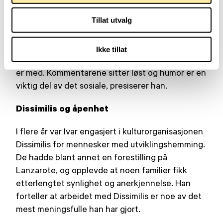
lengre sikt. Jeg har aldri likt å pine meg selv, men
i bokse-gjengen på Jordal er det kjempestas å
Tillat utvalg
være. Gruppen har en dedikert og dyktig trener
som heter Johnny Carlsen og det er en helt
Ikke tillat
spesiell stemning der som betyr mye for oss som
er med. Kommentarene sitter løst og humor er en
viktig del av det sosiale, presiserer han.
Dissimilis og åpenhet
I flere år var Ivar engasjert i kulturorganisasjonen
Dissimilis for mennesker med utviklingshemming.
De hadde blant annet en forestilling på
Lanzarote, og opplevde at noen familier fikk
etterlengtet synlighet og anerkjennelse. Han
forteller at arbeidet med Dissimilis er noe av det
mest meningsfulle han har gjort.