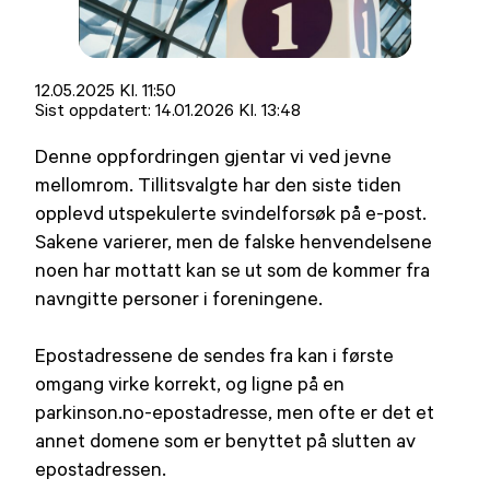
Lagt
12.05.2025 Kl. 11:50
ut
Sist oppdatert:
14.01.2026 Kl. 13:48
på
Denne oppfordringen gjentar vi ved jevne
mellomrom. Tillitsvalgte har den siste tiden
opplevd utspekulerte svindelforsøk på e-post.
Sakene varierer, men de falske henvendelsene
noen har mottatt kan se ut som de kommer fra
navngitte personer i foreningene.
Epostadressene de sendes fra kan i første
omgang virke korrekt, og ligne på en
parkinson.no-epostadresse, men ofte er det et
annet domene som er benyttet på slutten av
epostadressen.