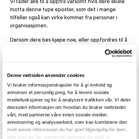
Vi råder alle til å opptrå varsomt hvis dere skulle
motta denne type eposter, som det i mange
tilfeller også kan virke kommer fra personer i
organisasjonen.
Dersom dere bes kjøpe noe, eller oppfordres til å
utføre en oppgave som krever betalinger,
kontakt alltid på telefon, eller annen måte
vedkommende i organisasjonen som oppgis som
avsender av eposten, før dere utfører videre
Denne nettsiden anvender cookies
handlinger.
Vi bruker informasjonskapsler for å gi innhold og
annonser et personlig preg, for å levere sosiale
Dersom dere har spørsmål, eller trenger mer
mediefunksjoner og for å analysere trafikken vår. Vi deler
informasjon, ta gjerne kontakt med
dessuten informasjon om hvordan du bruker nettstedet
administrasjonen på e-postadressen:
vårt, med partnerne våre innen sosiale medier,
post@parkinson.no eller tlf: 22 00 83 00.
annonsering og analysearbeid, som kan kombinere den
med annen informasjon du har gjort tilgjengelig for dem,
Lignende aktueltsaker
eller som de har samlet inn gjennom din bruk av