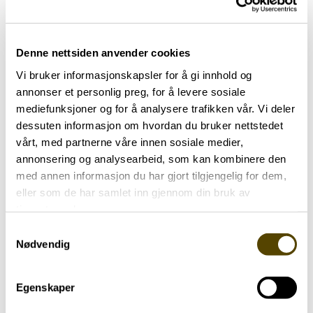
Arendalsuka 2026
03.07.2026
Denne nettsiden anvender cookies
Vi bruker informasjonskapsler for å gi innhold og
annonser et personlig preg, for å levere sosiale
mediefunksjoner og for å analysere trafikken vår. Vi deler
dessuten informasjon om hvordan du bruker nettstedet
Aktuelt
vårt, med partnerne våre innen sosiale medier,
annonsering og analysearbeid, som kan kombinere den
med annen informasjon du har gjort tilgjengelig for dem,
Parkinson Unity Walk 2026
eller som de har samlet inn gjennom din bruk av
02.07.2026
tjenestene deres.
Samtykkevalg
Nødvendig
Egenskaper