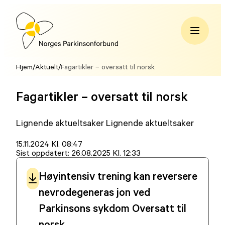
Hopp
til
innhold
Norges
Parkinsonforbund
Hjem
/
Aktuelt
/
Fagartikler – oversatt til norsk
Fagartikler – oversatt til norsk
Lignende aktueltsaker Lignende aktueltsaker
Lagt
15.11.2024 Kl. 08:47
ut
Sist oppdatert:
26.08.2025 Kl. 12:33
på
Høyintensiv trening kan reversere
nevrodegeneras jon ved
Parkinsons sykdom Oversatt til
norsk