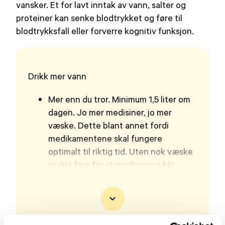
vansker. Et for lavt inntak av vann, salter og
proteiner kan senke blodtrykket og føre til
blodtrykksfall eller forverre kognitiv funksjon.
Drikk mer vann
Mer enn du tror. Minimum 1,5 liter om
dagen. Jo mer medisiner, jo mer
væske. Dette blant annet fordi
medikamentene skal fungere
optimalt til riktig tid. Uten nok væske
er det fare for at medisinene blir
liggende uoppløst i mage- og tarm
og/eller får ustabil effekt. Samtidig er
vann viktig for blodtrykk og andre
kroppslige funksjoner.