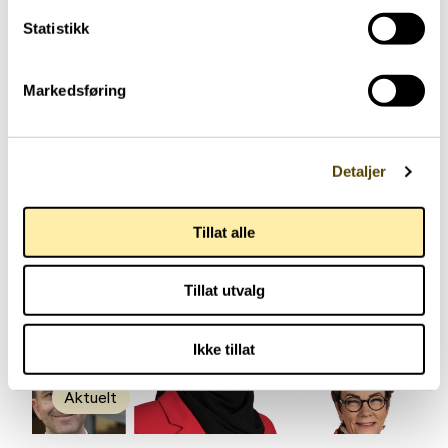
bevegelsessymptomene ved sykdommen. De
som opplever dette må legge om kosten til såkalt
Statistikk
proteinomfordelt kosthold.
Markedsføring
Lignende aktueltsaker
Detaljer
Tillat alle
Tillat utvalg
Ikke tillat
Aktuelt