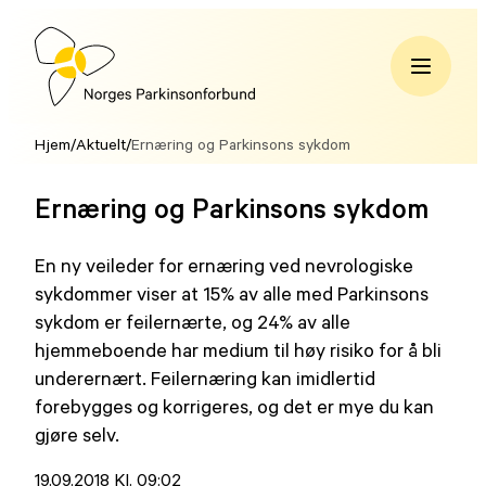
Hopp
til
innhold
Norges
Parkinsonforbund
Hjem
/
Aktuelt
/
Ernæring og Parkinsons sykdom
Ernæring og Parkinsons sykdom
En ny veileder for ernæring ved nevrologiske
sykdommer viser at 15% av alle med Parkinsons
sykdom er feilernærte, og 24% av alle
hjemmeboende har medium til høy risiko for å bli
underernært. Feilernæring kan imidlertid
forebygges og korrigeres, og det er mye du kan
gjøre selv.
Lagt
19.09.2018 Kl. 09:02