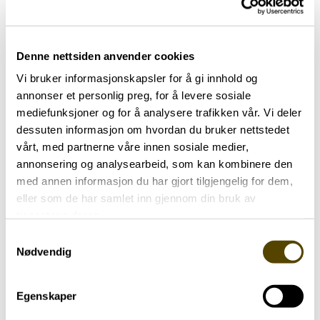
Vann
Denne nettsiden anvender cookies
Veilederen og Helsedirektoratet sier at en
Vi bruker informasjonskapsler for å gi innhold og
voksen person bør drikke minimum 1500 ml om
annonser et personlig preg, for å levere sosiale
mediefunksjoner og for å analysere trafikken vår. Vi deler
dagen for å opprettholde mage/tarm-funksjon,
dessuten informasjon om hvordan du bruker nettstedet
blodtrykk og andre viktige kroppslige funksjoner.
vårt, med partnerne våre innen sosiale medier,
Ved en del symptomer ved sykdommen og
annonsering og analysearbeid, som kan kombinere den
medisininntak er det anbefalt å øke
med annen informasjon du har gjort tilgjengelig for dem,
væskeinntaket.
eller som de har samlet inn gjennom din bruk av
tjenestene deres.
Proteiner
Samtykkevalg
Nødvendig
Alle trenger proteiner for å bygge blant annet
muskler. Samtidig kan proteiner nedsette effekt
Egenskaper
av medikamentene for å lindre