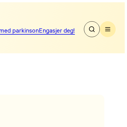
med parkinson
Engasjer deg!
No
Par