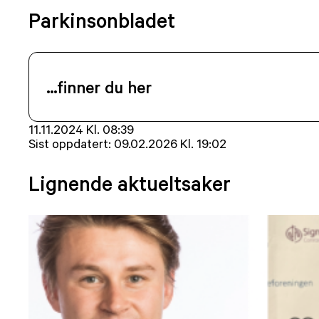
Parkinsonbladet
…finner du her
Lagt
11.11.2024 Kl. 08:39
ut
Sist oppdatert:
09.02.2026 Kl. 19:02
på
Lignende aktueltsaker