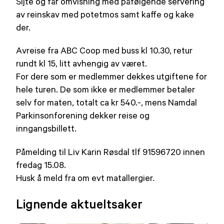
Sijte og får omvisning med påfølgende servering
av reinskav med potetmos samt kaffe og kake
der.
Avreise fra ABC Coop med buss kl 10.30, retur
rundt kl 15, litt avhengig av været.
For dere som er medlemmer dekkes utgiftene for
hele turen. De som ikke er medlemmer betaler
selv for maten, totalt ca kr 540.-, mens Namdal
Parkinsonforening dekker reise og
inngangsbillett.
Påmelding til Liv Karin Røsdal tlf 91596720 innen
fredag 15.08.
Husk å meld fra om evt matallergier.
Lignende aktueltsaker