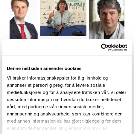
Denne nettsiden anvender cookies
Aktuelt
Vi bruker informasjonskapsler for å gi innhold og
annonser et personlig preg, for å levere sosiale
mediefunksjoner og for å analysere trafikken vår. Vi deler
Arendalsuka 2026
dessuten informasjon om hvordan du bruker nettstedet
03.07.2026
vårt, med partnerne våre innen sosiale medier,
annonsering og analysearbeid, som kan kombinere den
med annen informasjon du har gjort tilgjengelig for dem,
eller som de har samlet inn gjennom din bruk av