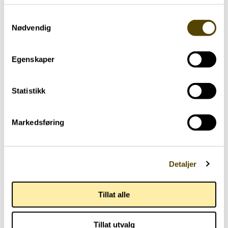
tjenestene deres.
Samtykkevalg
Aktuelt
Nødvendig
Parkinson Unity Walk 2026
Egenskaper
02.07.2026
Statistikk
Markedsføring
Detaljer
Tillat alle
Tillat utvalg