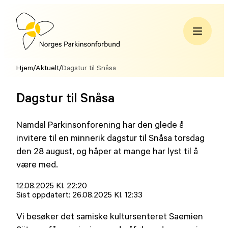
Hopp
til
innhold
Norges
Parkinsonforbund
Hjem
/
Aktuelt
/
Dagstur til Snåsa
Dagstur til Snåsa
Namdal Parkinsonforening har den glede å
invitere til en minnerik dagstur til Snåsa torsdag
den 28 august, og håper at mange har lyst til å
være med.
Lagt
12.08.2025 Kl. 22:20
ut
Sist oppdatert:
26.08.2025 Kl. 12:33
på
Vi besøker det samiske kultursenteret Saemien