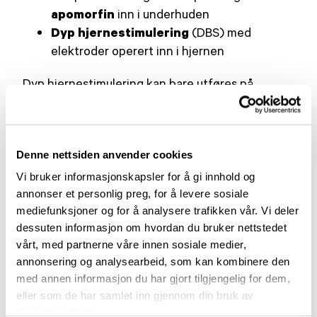
apomorfin
inn i underhuden
Dyp hjernestimulering
(DBS) med
elektroder operert inn i hjernen
Dyp hjernestimulering kan bare utføres på
Rikshospitalet og St. Olavs Hospital.
Pumpebehandlinger kan startes ved de fleste
nevrologiske avdelinger rundt om i landet.
Denne nettsiden anvender cookies
Avansert behandling: Flytende levodopa
Vi bruker informasjonskapsler for å gi innhold og
annonser et personlig preg, for å levere sosiale
Avansert behandling: Apomorfinpumpe
mediefunksjoner og for å analysere trafikken vår. Vi deler
dessuten informasjon om hvordan du bruker nettstedet
Avansert behandling: Hjerneoperasjonen DBS
vårt, med partnerne våre innen sosiale medier,
annonsering og analysearbeid, som kan kombinere den
Lignende aktueltsaker
med annen informasjon du har gjort tilgjengelig for dem,
eller som de har samlet inn gjennom din bruk av
tjenestene deres.