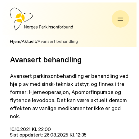
Hopp
til
innhold
Norges
Parkinsonforbund
Hjem
/
Aktuelt
/
Avansert behandling
Avansert behandling
Avansert parkinsonbehandling er behandling ved
hjelp av medisinsk-teknisk utstyr, og finnes i tre
former: Hjerneoperasjon, Apomorfinpumpe og
flytende levodopa. Det kan være aktuelt dersom
effekten av vanlige medikamenter ikke er god
nok.
Lagt
10.10.2021 Kl. 22:00
ut
Sist oppdatert:
26.08.2025 Kl. 12:35