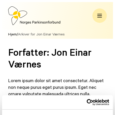
Hopp
til
innhold
Norges
Parkinsonforbund
Hjem
/
Arkiver for Jon Einar Værnes
Forfatter:
Jon Einar
Værnes
Lorem ipsum dolor sit amet consectetur. Aliquet
non neque purus eget purus ipsum. Eget nec
ornare vulputate malesuada ultrices nulla.
Volutpat lacus sit malesuada sit amet. Ut lacus
ullamcorper duis convallis aliquam.