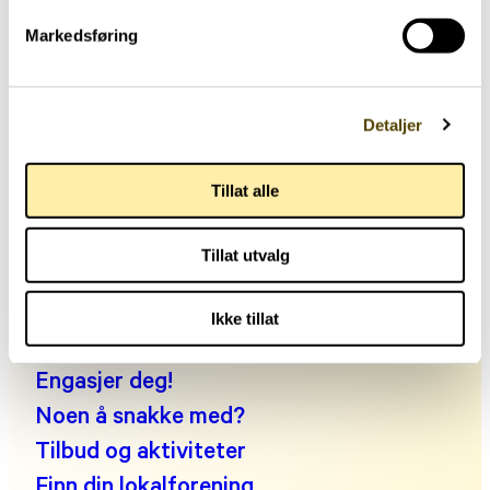
Markedsføring
Hjernehuset
Detaljer
Storgata 33, oppgang A, 0184 Oslo
Telefon: +47 22 00 83 00
Tillat alle
Man kl. 10:30-14:00, tir-fre kl. 09:00-14:00
E-post:
post@parkinson.no
Tillat utvalg
Personvernerklæring
Fakta om parkinson
Ikke tillat
Leve med parkinson
Engasjer deg!
Noen å snakke med?
Tilbud og aktiviteter
Finn din lokalforening