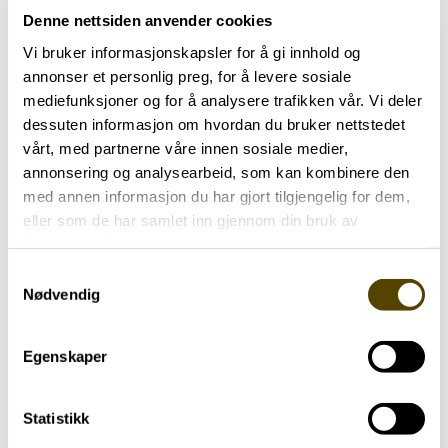
Denne nettsiden anvender cookies
Vi bruker informasjonskapsler for å gi innhold og
annonser et personlig preg, for å levere sosiale
mediefunksjoner og for å analysere trafikken vår. Vi deler
dessuten informasjon om hvordan du bruker nettstedet
vårt, med partnerne våre innen sosiale medier,
annonsering og analysearbeid, som kan kombinere den
med annen informasjon du har gjort tilgjengelig for dem,
eller som de har samlet inn gjennom din bruk av
tjenestene deres.
Aktuelt
Samtykkevalg
Nødvendig
GOPF Basaren 2026
17.02.2026
Egenskaper
Statistikk