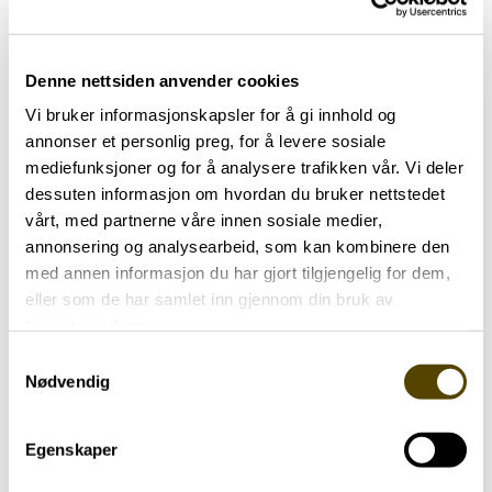
Arendalsuka 2026
03.07.2026
Denne nettsiden anvender cookies
Vi bruker informasjonskapsler for å gi innhold og
annonser et personlig preg, for å levere sosiale
mediefunksjoner og for å analysere trafikken vår. Vi deler
dessuten informasjon om hvordan du bruker nettstedet
Aktuelt
vårt, med partnerne våre innen sosiale medier,
annonsering og analysearbeid, som kan kombinere den
med annen informasjon du har gjort tilgjengelig for dem,
Parkinson Unity Walk 2026
eller som de har samlet inn gjennom din bruk av
02.07.2026
tjenestene deres.
Samtykkevalg
Nødvendig
Egenskaper