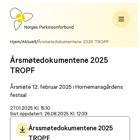
Hopp
til
innhold
Norges
Parkinsonforbund
Hjem
/
Aktuelt
/
Årsmøtedokumentene 2025 TROPF
Årsmøtedokumentene 2025
TROPF
Årsmøte 12. februar 2025 i Hornemansgårdens
festsal
Lagt
27.01.2025 Kl. 15:10
ut
Sist oppdatert:
26.08.2025 Kl. 12:33
på
Årssmøtedokumentene 2025
TROPF